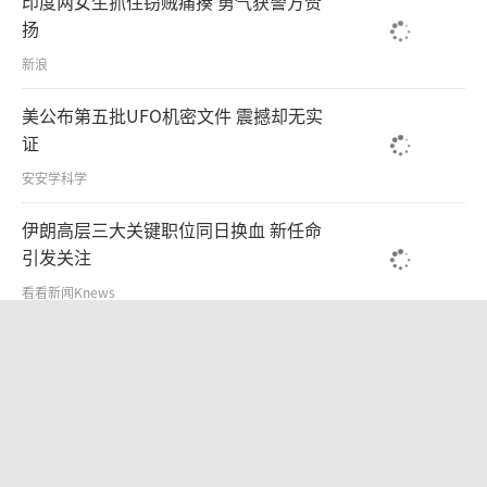
印度两女生抓住窃贼痛揍 勇气获警方赞
扬
新浪
美公布第五批UFO机密文件 震撼却无实
证
安安学科学
伊朗高层三大关键职位同日换血 新任命
引发关注
看看新闻Knews
特朗普刚宣布历史性突破，内塔尼亚胡马上宣布拒绝他提
出的加沙15点和平计划
文汇报
波兰：不容忍境内现班德拉旗帜 历史问
题成援乌上限