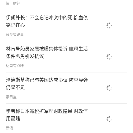
第一财经
伊朗外长：不会忘记冲突中的死者 血债
铭记在心
菠萝蜜说事
林肯号船员家属被曝集体投诉 航母生活
条件恶劣引发抗议
达哥有点味
泽连斯基称已与美国达成协议 防空导弹
仍显不足
素日里
学者称日本减税扩军埋财政隐患 财政信
用豪赌
新浪