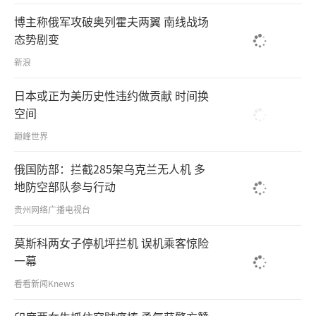
博主称俄军攻破奥列霍夫两翼 南线战场
态势剧变
新浪
日本或正为美历史性违约做贡献 时间换
空间
巅峰世界
俄国防部：拦截285架乌克兰无人机 多
地防空部队参与行动
贵州网络广播电视台
莫斯科两女子停机坪拦机 误机乘客惊险
一幕
看看新闻Knews