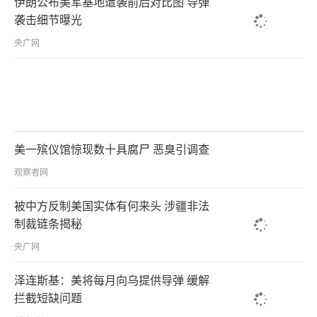
伊朗公布美军基地遭袭前后对比图 导弹
袭击细节曝光
央广网
美一殡仪馆惊现数十具腐尸 恶臭引调查
观察者网
被中方反制美国实体有何来头 涉疆非法
制裁链条揭秘
央广网
泽连斯基：美将每月向乌提供导弹 缓解
拦截短缺问题