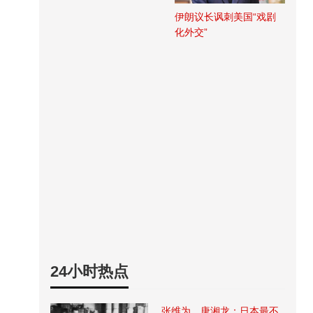
伊朗议长讽刺美国“戏剧
化外交”
24小时热点
张维为、唐湘龙：日本最不