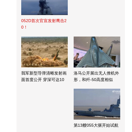
052D首次官宣发射鹰击2
0！
我军新型导弹清晰发射画
洛马公开展出无人僚机外
面首度公开 穿深可达10
形，和歼-50高度相似
米
第13艘055大驱开始试航