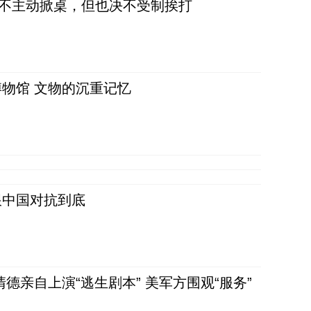
，不主动掀桌，但也决不受制挨打
物馆 文物的沉重记忆
跟中国对抗到底
清德亲自上演“逃生剧本” 美军方围观“服务”