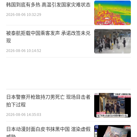
韩国到底有多热 高温引发国家灾难状态
这都是冷战往事，所以，王毅也提醒有些
2026-08-06 10:32:29
人：
被泰航拒载中国乘客发声 承诺改签未兑
要跟上时代前进步伐，就不能身体进入21
现
世纪，而脑袋还停留在零和博弈的旧时代。
2026-08-06 10:14:52
他断言：中俄全面战略协作伙伴关系历经
国际风云考验，站立时代进步潮头，稳如泰
山，牢不可撼。
一些人的猜测和炒作，俄罗斯自然也看在
日本警察开枪致持刀男死亡 现场目击者
眼里。
拍下过程
2026-08-06 14:35:03
所以，我们看到，在与王毅会见时，俄外
长拉夫罗夫也郑重表态，
日本动漫封面白皮书抹黑中国 渲染虚假
威胁