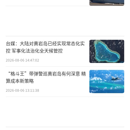
毅有段话也意有所指。
他说，俄美刚迈出恢复正常接触的第一
步，这有利于啥啥啥啥，随后，他话锋一转
说：
台媒：大陆对黄岩岛已经实现常态化实
俄方朋友可能也注意到，现在有些人不甘
控 军事化法治化全天候管控
寂寞，开始炒作所谓“反向尼克松战略”，这
2026-08-06 14:47:02
不仅是将国际政治简单交易化，更是陈旧的冷
“格斗王”带弹警巡黄岩岛有何深意 精
战思维在作祟。
算成本新策略
什么是“反向尼克松战略”？
2026-08-06 13:11:38
当年尼克松积极改善中美关系，中美共同
对付苏联。所谓“反向”，即指特朗普拉拢俄
罗斯，意图共同对付中国。