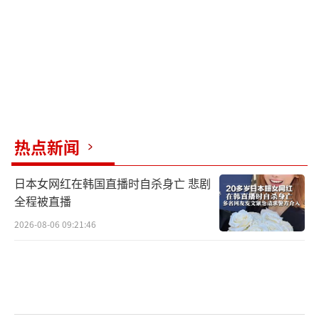
期待什么？
期待中国领导人来访。
外交部通稿，就引述普京的话说：今年是
苏联伟大卫国战争胜利80周年，期盼中方来俄
出席纪念活动，共同庆祝抗击纳粹法西斯和日
热点新闻
本军国主义的胜利。
日本女网红在韩国直播时自杀身亡 悲剧
当然，克里姆林宫的稿件说得更清楚，普
全程被直播
京告诉王毅，他将是我们的主要嘉宾，“我们
2026-08-06 09:21:46
将有机会谈谈双边关系，并讨论我们在国际上
的合作”。