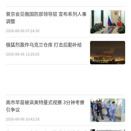
从过去40年，从过去4年，从关系俄罗斯重
大利益的事件中，俄罗斯应该有清醒的认识。
普京会见俄国防部领导层 宣布系列人事
中俄关系有着扎实的基础，更有着强大的共同
调整
利益，用普京的话说，现在俄中关系已经
2026-08-06 07:24:30
是“历史最高水平”。
俄猛烈轰炸乌克兰仓库 打击后勤补给
2026-08-06 13:28:25
高市早苗被讽奥特曼式视察 3分钟考察
引争议
2026-08-06 10:42:18
美俄呢？从叶利钦到普京到梅德韦杰夫再