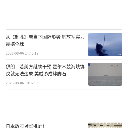
全世界听的，更是说给某些国家听的。
我看到，在访俄期间接受俄媒体采访时，
王毅还谈到了中俄关系的三个特点：
从《制胜》看当下国际形势 解放军实力
1，世代友好，永不为敌。
震撼全球
2，平等相待，合作共赢。
2026-08-06 14:45:19
伊朗：若美方继续干预 霍尔木兹海峡协
3，不结盟、不对抗、不针对第三方。
议就无法达成 美威胁成绊脚石
前面两点，都好理解，第三点，为什么是
2026-08-06 10:32:05
这“三不”？
王毅是这样解释的：
中俄这样具有全球影响的大国和邻国，无
日本政府对华挑衅！