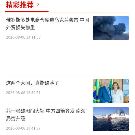
精彩推荐
王毅也表态，中俄作为动荡世界中的重要
稳定性力量，要携手捍卫二战胜利成果，共同
俄罗斯多处电商仓库遭乌克兰袭击 中国
维护战后国际秩序和联合国在国际体系中的核
外贸损失惨重
心地位，共同推进世界多极化和国际关系民主
2026-08-06 14:11:53
化。
第三，不针对第三方。
当着普京的面，王毅有句话说得很明确：
中俄合作从不针对第三方，也绝不受外部干
这两个大国，真撕破脸了
扰。中俄关系不会止步不前，只会越走越宽
2026-08-06 16:30:51
广。中俄友好不是面向当下，而是着眼更长远
菲一张破图闯大祸 中方四箭齐发 南海
的未来。
局势升级
我相信，这是说给俄罗斯听的，也是说给
2026-08-06 10:41:07