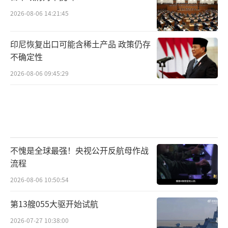
论结盟还是对抗，都不符合两国和两国人民的
2026-08-06 14:21:45
根本和长远利益。中俄关系坚持不结盟、不对
抗、不针对第三方，既不对世界上任何国家构
印尼恢复出口可能含稀土产品 政策仍存
成威胁，更不受任何第三方的干扰和影响，不
不确定性
仅是当代新型大国关系的典范，更是动荡变革
2026-08-06 09:45:29
世界中的重要稳定力量。“三不”原则是国际
关系史上的创举，也是两国关系发展的必然选
择。
但我们也不用回避，特朗普2.0，美国在乌
不愧是全球最强！央视公开反航母作战
克兰危机上的态度急转，美俄互动频繁，按照
流程
很多人的理解，美国试图改善美俄关系，离间
2026-08-06 10:50:54
中俄，将更多力量对付中国。
第13艘055大驱开始试航
所以，在接受俄媒体采访时，我看到，王
2026-07-27 10:38:00