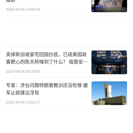
面对当前错综复杂的国际局势，俄中密切
2026-08-06 14:09:30
协作，为世界注入稳定性。
所以，普京见到王毅也说，
面对动荡不定的国际局势，俄中双方应持
卖掉新加坡豪宅回国抄底，已成美国政
续向世界发出加强战略协作的有力信号。
客靶心的陈天桥嗅到了什么？ 极致安全
的追寻
请注意：加强战略协作，有力信号。
2026-08-06 09:19:50
我们也不用回避，俄罗斯有俄罗斯的国家
专家：涉台问题特朗普教训还没吃够 撤
军止损建议浮现
利益，但在中俄美之间，有一点，俄罗斯应该
2026-08-06 13:43:17
拎得很清。
谁才真正靠得住？