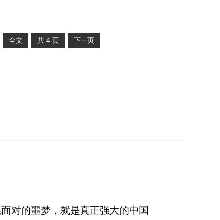
全文
共
4
页
下一页
愿面对的噩梦，就是真正强大的中国