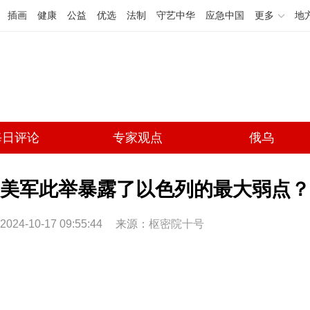
插画
健康
公益
优选
法制
守艺中华
应急中国
更多
地
每日评论
专家观点
俄乌
美军此举暴露了以色列的最大弱点？(
2024-10-17 09:55:44
来源：
枢密院十号