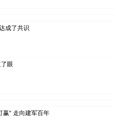
民达成了共识
红了眼
赢” 走向建军百年