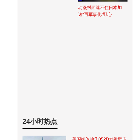
动漫封面遮不住日本加
速“再军事化”野心
24小时热点
美国媒体炒作052D发射鹰击