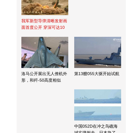
我军新型导弹清晰发射画
面首度公开 穿深可达10
米
洛马公开展出无人僚机外
第13艘055大驱开始试航
形，和歼-50高度相似
中国052D在冲之鸟礁海
域实弹射击，日本急了