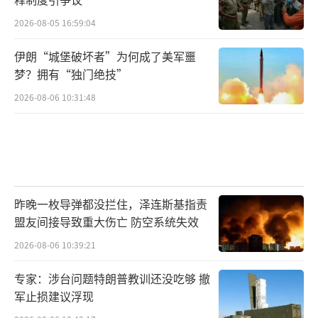
此外，日本还模仿着汉字，创造出了一些
2026-08-05 16:59:04
日本文字。例如“辻”意为十字路口，田地则
伊朗“城堡破坏者”为何成了美军噩
变成了“畑”。
梦？拥有“独门绝技”
总之，
日语的词汇得到扩展，文化得以记
2026-08-06 10:31:48
载与流传，汉字功不可没。
三、为求西化一度舍弃，融入血脉难以割
舍
昨晚一枚导弹都没拦住，泽连斯基指责
然而，随着西方帝国主义的崛起清王朝的
盟友间接导致重大伤亡 防空系统失效
逐步衰落，同样推行锁国政策，处于封建社会
2026-08-06 10:39:21
的日本，受到了西方的冲击。
专家：涉台问题特朗普教训还没吃够 撤
于是，1868年，
日本掀起了向西方学习的
军止损建议浮现
浪潮，推行改革进行西化
，这就是明治维新。