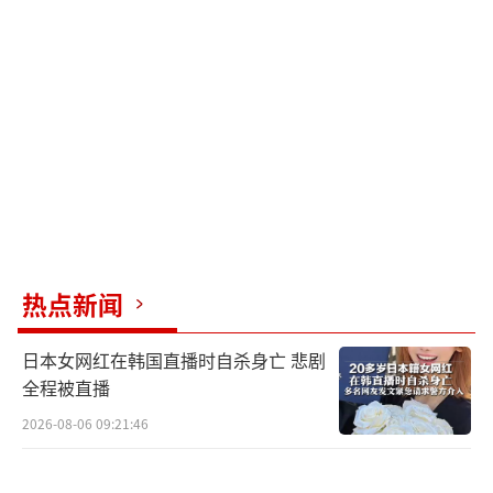
（连弧文镜）
此后，墓中又发现了上面同样刻着汉文钱
币，上刻“货泉”、“货布”等字样。而这
些
货币正是王莽所颁发的。
（王莽时期的货币）
热点新闻
也许有人会产生疑问，当时中国和日本的
日本女网红在韩国直播时自杀身亡 悲剧
关系如何？这些刻着汉字的文物是如何来到日
全程被直播
本的？
2026-08-06 09:21:46
原来在当时，
汉王朝威名远扬
。当时的日
本列岛上却分布着大大小小的数百个部落王