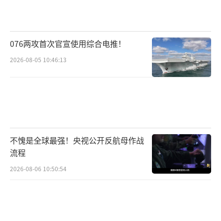
国，彼此互相攻打，
《汉书·东夷传》记载，有一个强大的部
076两攻首次官宣使用综合电推！
落国王想要取得更高的地位，便向汉朝皇帝觐
2026-08-05 10:46:13
见，想要借助汉帝国的权威。
当时“倭奴国”派人朝贺，汉光武帝十分
高兴，便赐了一枚“汉委奴国王”金
印
，“委”就是“倭”的简略。
不愧是全球最强！央视公开反航母作战
流程
2026-08-06 10:50:54
（汉委奴国王金印）
这枚金印1784年出土，现藏于福冈市博物
馆，成了中日两国古代关系的见证。