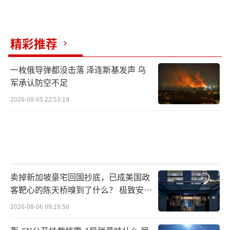
但需要注意的是，这时候的日本，还没有
自己的文字，
精彩推荐
汉字也更像是一种罕见的图案。日本开始
一枚俄导弹都没击落 泽连斯基发声 乌
学习汉字，要等到公元284年。
军承认防空不足
2026-08-05 22:53:19
当时，朝鲜半岛上有一个国家，名为百济
国，有一名学者名为王仁。他带着十卷论语和
千字文来到了日本。当时的日本国君，应神天
皇请他成为太子的老师，教授汉语与儒学，佛
经也流入日本。因此史学家多数认为，
卖掉新加坡豪宅回国抄底，已成美国政
客靶心的陈天桥嗅到了什么？ 极致安全
公元3世纪末，才是汉字汉学传入日本的开
的追寻
2026-08-06 09:19:50
端。