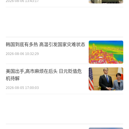
2026-08-06 13:43:17
而日本文字中的汉字也因此受到了冲击。不少
学者甚至发表了废除汉字和限制汉字的提议。
韩国到底有多热 高温引发国家灾难状态
为了迎合西化浪潮，日本人创造了用片假
2026-08-06 10:32:29
名来直接音译英语单词的方式，借此还可以弱
化汉语在日语中的使用频率与地位。
美国出手,高市麻烦在后头 日元贬值危
机待解
（音译的外来语）
2026-08-05 17:00:03
二战日本战败后，废止汉字论再次盛行，1
967年，
有学者甚至提出了汉字在日本将会在2
30年后消灭的荒谬言论。
这些建议，政府当局竟然也接受过。例