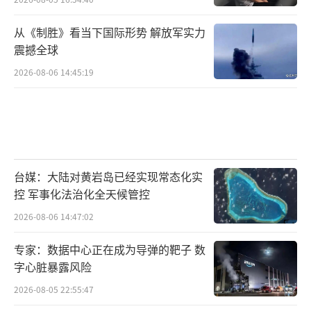
其中应涌现出了不少历史名人，如诗人晁
衡，原名阿倍仲麻吕，在担任遣唐使期间，与
从《制胜》看当下国际形势 解放军实力
李白、王维结下了深厚的友谊；
震撼全球
2026-08-06 14:45:19
高僧鉴真东渡日本
弘扬佛法，他所主持修建的唐招提寺，也
是中日文化交流的见证。
（唐招提寺）
台媒：大陆对黄岩岛已经实现常态化实
控 军事化法治化全天候管控
而在这个过程中，日本本土文化和历史也
2026-08-06 14:47:02
因汉字得以记载，日本的文字也得到了进一步
的发展。
专家：数据中心正在成为导弹的靶子 数
字心脏暴露风险
例如
借助汉字来记载的日本古歌谣汇编
2026-08-05 22:55:47
《万叶集》
，其中就有不少遣唐使的作品。