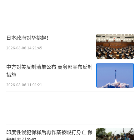
后来日本又借鉴汉字创造出了平假名和片
日本政府对华挑衅！
假名
，也就是今天所见的五十音。平假名来源
于草书，而片假名则来源于楷书。
2026-08-06 14:21:45
中方对美反制清单公布 商务部宣布反制
措施
（平假名与草书的对照）
2026-08-06 11:01:21
他们还借鉴了汉字的读音，创造出音读和
训读
。音读就是用类似汉语的读音来读日语，
训读则是按照日本本土读音来读中文。
印度性侵犯保释后再作案被殴打身亡 保
释制度引争议