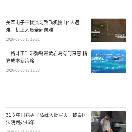
时间来到公元618年。在这一年，唐朝建立
了。此后的唐朝日益兴盛，威名远播，
大小国
美军电子干扰演习致飞机撞山4人遇
难，机上人员全部遇难
家信服唐朝的鼎盛与富庶，推崇备至，都派人
2026-08-05 17:19:31
前来朝贺学习，日本也不例外
。
“格斗王”带弹警巡黄岩岛有何深意 精
（西安遣唐使碑）
算成本新策略
630年，日本第一次向唐朝派遣了遣唐使。
2026-08-06 13:11:38
使团初期只有一二百人，后来规模扩大到500余
人。这些人来到唐朝后，向唐朝学习先进的经
济、文化与政治制度，一时间
，日本社会的文
学，艺术，思想等方面，都对中国文化推崇备
31岁中国籍男子私藏大批军火，被泰国
至。
法院判处46年
2026-08-05 16:54:40