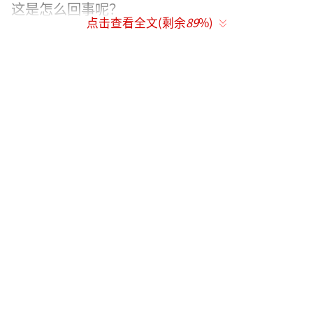
这是怎么回事呢？
点击查看全文(剩余
89
%)
（安倍家墓园）
一、汉字东渡传入日本，出土文物提供佐
证其实，
汉字传入日本，至少也有了2000年的
历史
，这是根据日本考古学家们发现的出土文
物所进行的推断。
原来在对一座时间约为公元前1世纪的墓葬
进行挖掘时，考古学家从中发现了不少刻有汉
字的文物。其中有一面铜镜，上面刻的正是汉
字“久不相见，长毋相忘”，这一式样，在中
国西汉时期颇为流行。