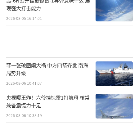
轰-6N公开挂载惊雷-1导弹意味什么 展
现强大打击能力
2026-08-05 16:14:01
（王仁）这段历史在《隋书》中也有所记
载，没有从百济国习得文字之前，倭国还处于
刻木结绳的阶段。
日本流传最早的正史《日本书纪》中也
菲一张破图闯大祸 中方四箭齐发 南海
说；“上古时期，未有文字”。
局势升级
也就是说，直到汉字传入前，日语还处于
2026-08-06 10:41:07
只能说不能写的阶段。
央视曝王炸！六爷挂惊雷1打航母 核常
兼备震慑力十足
二、遣唐使学习中国文化，日本文字再次
演化此后，日本的中央政权为了加强自身统
2026-08-06 10:38:19
治，
更加频繁地向中国学习先进文化与生产技
术
。