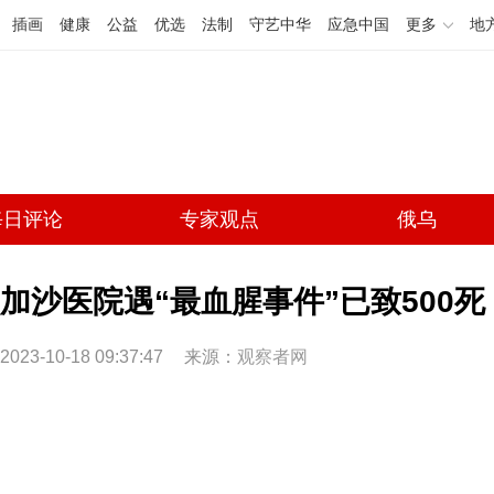
插画
健康
公益
优选
法制
守艺中华
应急中国
更多
地
每日评论
专家观点
俄乌
加沙医院遇“最血腥事件”已致500死
2023-10-18 09:37:47
来源：
观察者网