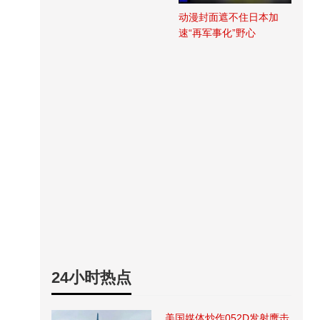
动漫封面遮不住日本加
速“再军事化”野心
24小时热点
美国媒体炒作052D发射鹰击