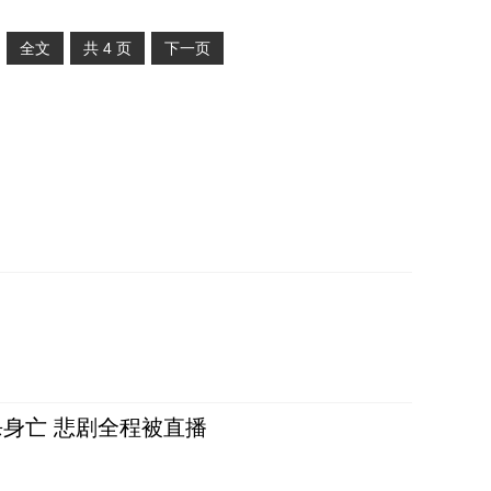
全文
共
4
页
下一页
身亡 悲剧全程被直播