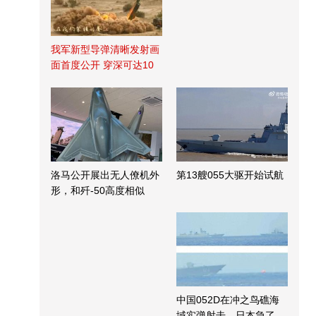
我军新型导弹清晰发射画
面首度公开 穿深可达10
米
洛马公开展出无人僚机外
第13艘055大驱开始试航
形，和歼-50高度相似
中国052D在冲之鸟礁海
域实弹射击，日本急了