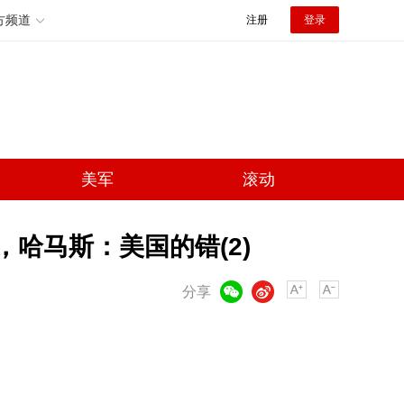
方频道
注册
登录
美军
滚动
，哈马斯：美国的错(2)
微信
微博
分享