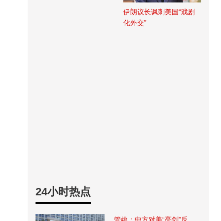
伊朗议长讽刺美国“戏剧
化外交”
24小时热点
管姚：中方对美“亮剑”反