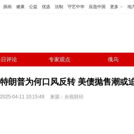
插画
健康
公益
优选
法制
守艺中华
应急中国
更多
地
每日评论
专家观点
俄乌
特朗普为何口风反转 美债抛售潮或
2025-04-11 10:15:49
来源：
央视财经