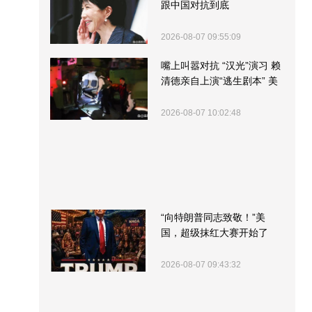
跟中国对抗到底
2026-08-07 09:55:09
嘴上叫嚣对抗 “汉光”演习 赖
清德亲自上演“逃生剧本” 美
军方围观“服务”
2026-08-07 10:02:48
“向特朗普同志致敬！”美
国，超级抹红大赛开始了
2026-08-07 09:43:32