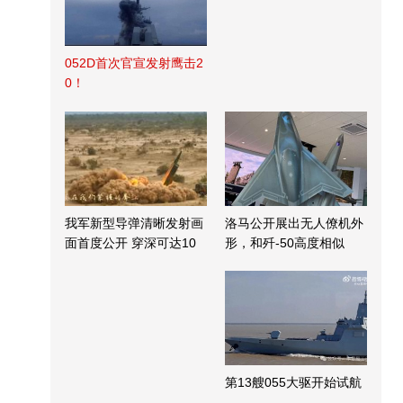
052D首次官宣发射鹰击2
0！
我军新型导弹清晰发射画
洛马公开展出无人僚机外
面首度公开 穿深可达10
形，和歼-50高度相似
米
第13艘055大驱开始试航