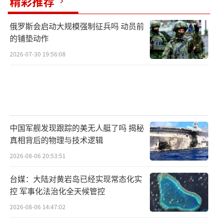
精彩推荐
与之相对，我国在2023年9月进行了一次东
风-31AG的全程实弹发射，导弹从陆地起飞，弹
俄罗斯会启动大规模强制征兵吗 动员前
头准确命中南太平洋预设靶区。这是近年来全
的铺垫动作
球唯一一次公开的陆基洲际导弹完整实弹发射
2026-07-30 19:56:08
测试，充分展现了中国在该领域的成熟与可
靠。
心理震慑效果或大于物理打击
对美方而言，中国若成功进行东风-41的首
中国军舰发现跟踪的美无人艇了吗 揭秘
真相背后的物理与技术逻辑
次远程靶式实弹测试，其意义远不止技术层
2026-08-06 20:53:51
面。当前，美国在战略核武器现代化进程中屡
遭挫折，民兵-3更新计划屡次延期，新型“哨
台媒：大陆对黄岩岛已经实现常态化实
兵”导弹尚处于研发早期，短期内无法替代旧
控 军事化法治化全天候管控
系统。而中国此时展示可靠的多弹头洲际打击
2026-08-06 14:47:02