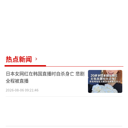
成测量编队。这些船舶被誉为中国在海上活动
的“移动测控中心”，不仅具备对火箭、航天
器的测控能力，同时也承担对洲际导弹实弹发
射的远程监测任务。
据了解，远望系列测量船广泛参与我国各
项航天任务，在执行如载人飞船发射、返回以
热点新闻
及深空探测等任务时，承担着跟踪、遥测、数
据中继等重要功能。而此次四艘远望船同时集
日本女网红在韩国直播时自杀身亡 悲剧
结一地，其任务规模之大，技术准备之充分，
全程被直播
已远超以往常规任务，几乎可以确定是配合一
2026-08-06 09:21:46
项战略级重型试验的展开。台媒对此评论称，
此举显示大陆军方或将有“重大动作”，很可
能正是东风-41的首次实战级远程试验。