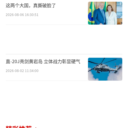
对比美俄，中国展示的是稳定可靠
这两个大国，真撕破脸了
2026-08-06 16:30:51
在洲际导弹测试方面，美国和俄罗斯向来
保持高频率的实弹发射，以维持自身战略威慑
力。然而，与中方的稳步推进形成对比的是，
美方近年在洲际导弹测试上频频出现问题。
据统计，美国的“民兵-3”洲际弹道导弹
直-20J亮剑黄岩岛 立体战力彰显硬气
在近几次抽检中接连失败。例如2018年7月，该
2026-08-02 11:34:00
型导弹在发射过程中第一级就出现故障，导致
偏离弹道，被迫空中自毁。2021年5月5日，又
因火控系统错误无法点火，最终取消发射。而
最近一次测试失败发生在2024年，导弹在发射
过程中再次发生自动销毁。