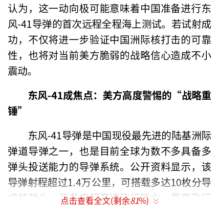
认为，这一动向极可能意味着中国准备进行东
风-41导弹的首次远程全程海上测试。若试射成
功，不仅将进一步验证中国洲际核打击的可靠
性，也将对当前美方脆弱的战略信心造成不小
震动。
东风-41成焦点：美方高度警惕的“战略重
锤”
东风-41导弹是中国现役最先进的陆基洲际
弹道导弹之一，也是目前全球为数不多具备多
弹头投送能力的导弹系统。公开资料显示，该
导弹射程超过1.4万公里，可搭载多达10枚分导
式核弹头，具备高超音速飞行能力，最高飞行
点击查看全文(剩余
81
%)
速度可达25马赫。理论上，它可在30分钟内对