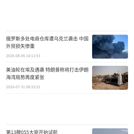
能力，无疑对美方构成极强的心理压力。
尤其是在全球战略博弈持续升温背景下，
中国的导弹测试所传递的信号不言而喻：不仅
具备实际反击能力，更拥有独立可靠的技术体
俄罗斯多处电商仓库遭乌克兰袭击 中国
系支撑，不再是战略武库中的“纸老虎”。
外贸损失惨重
2026-08-06 14:11:53
南太之静，或孕惊雷
美油轮在埃及遇袭 特朗普称将打击伊朗
当前，全球安全局势正经历前所未有的复
海湾局势再度紧张
杂转变。从乌克兰战事到亚太局势，从经济战
2026-07-31 08:33:51
到军事较量，大国间的对抗正在不断深化。而
洲际导弹，作为大国博弈的“底牌”，其战略
象征意义远远超越战术本身。
如果东风-41此次测试如外界所料成功实
第13艘055大驱开始试航