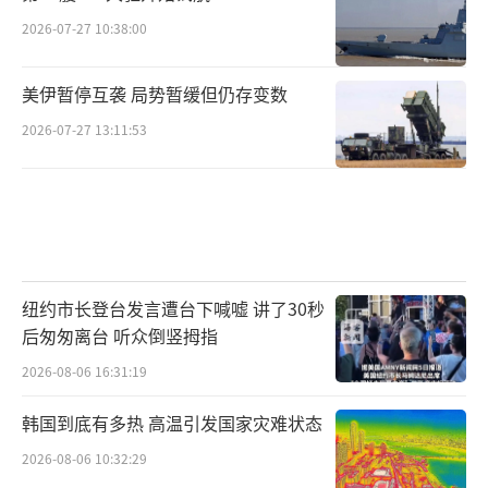
施，那么中国不仅将完成对自身战略打击能力
2026-07-27 10:38:00
的一次重要验证，也将在国际舞台上以行动打
破沉默，为世界核力量格局带来深远影响。
美伊暂停互袭 局势暂缓但仍存变数
2026-07-27 13:11:53
而对于这一即将发生的历史性节点，不妨
拭目以待。静看南太平洋的风起云涌，或许正
是战略格局重塑的一枚“定海神针”。
（责任编
辑：张佳鑫）
纽约市长登台发言遭台下喊嘘 讲了30秒
后匆匆离台 听众倒竖拇指
2026-08-06 16:31:19
韩国到底有多热 高温引发国家灾难状态
2026-08-06 10:32:29