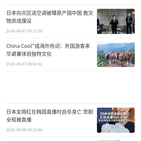
MI为例，美国供应管理协会（ISM）公布的数
据显示，2025年3月，美国ISM制造业PMI指数
日本向灾区送空调被曝原产国中国 救灾
物资成摆设
下降了1.3点至49，彻底下探至了50的荣枯分水
2026-08-07 09:17:28
岭之下。
China Cool"成海外热词：外国游客来
最后，美国贸易逆差持续扩大，在此背景
华避暑体验独特文化
下，采取“对等关税”措施，可能会带来“恶
2026-08-07 09:02:42
性循环”。据每经快讯，美国2月商品贸易逆差
1479美元，预估为逆差1400亿美元，前值为逆
差1556亿美元。在特朗普宣布采取“对等关
税”措施后，已有多个国家发表声明称将坚决
作出回应。
日本女网红在韩国直播时自杀身亡 悲剧
全程被直播
国际贸易秩序碎片化的时代已经到来
2026-08-06 09:21:46
目前，欧盟以及美国多个贸易伙伴均已表