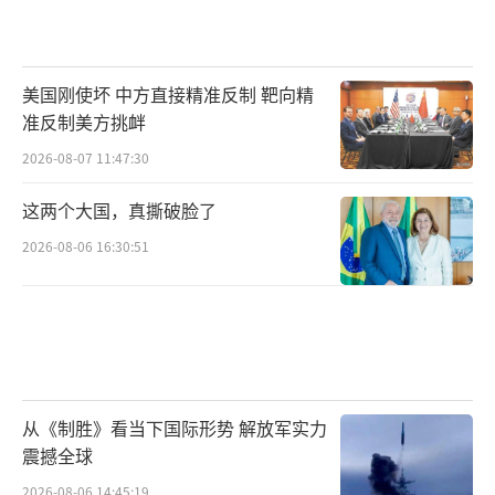
巴西政府则认为，美国对巴西出口商品征
收10%的关税“不符合实际情况”。
美国刚使坏 中方直接精准反制 靶向精
“美国的‘对等关税’政策，首先是对国
准反制美方挑衅
际贸易秩序颠覆性冲击。因为，这里面对60多
2026-08-07 11:47:30
个国家的不公平贸易行为，这本身就是歧视性
这两个大国，真撕破脸了
的，已经违反WTO的基本规则。”孙立鹏坚决
2026-08-06 16:30:51
表示，同时，对全球经济也有很大影响，全球
经济毕竟还在中低速增长情况之下，现在风险
挑战还很大。另外，对地缘经济关系也会产生
颠覆性调整。加征关税之后，欧盟、巴西等国
家可能会进行一定的反制；而日本等国家又想
从《制胜》看当下国际形势 解放军实力
用投资换取关税降低。“各个国家诉求不同。
震撼全球
我感觉，原来自由贸易体系，通过相互降低关
2026-08-06 14:45:19