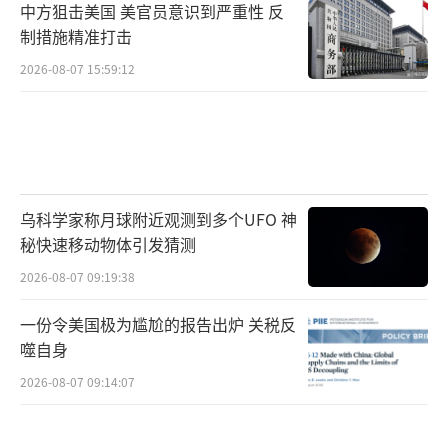
中方狙击美国 美官员意识到严重性 反
示将要以报复性关税及其他反制措施回应美国
制措施精准打击
的关税政策。
2026-08-07 15:59:12
欧盟委员会主席冯德莱恩表示，欧盟已制
定强有力的反制计划，将在必要时予以实施。
加拿大总理卡尼也表示，加拿大计划于本
乌科学家称月球附近观测到多个UFO 神
周对美国商品实施反制关税。
秘快速移动物体引发猜测
澳大利亚总理阿尔巴尼斯3日表示，“特朗
2026-08-07 09:19:38
普政府的关税政策没有逻辑依据，违背我们两
一份令美国极为尴尬的报告出炉 关税反
国伙伴关系的基础”“这不是朋友的行为”。
噬自身
2026-08-07 09:14:07
韩国代总统韩德洙指示产业部长与美国进
行谈判，以尽量减少关税的影响。