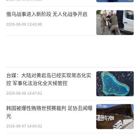
税和关税减让的时代已经过去了。后续是在关
税壁垒高举背景之下，各方从自己的利益出
俄乌战事进入新阶段 无人化战争开启
发，去达成一些关税妥协。所以，国际秩序碎
2026-08-06 13:42:48
片化、国际贸易秩序碎片化的时代已经到
来。”
王海兵则认为，在全球经济深度捆绑、产
业分工复杂演进的背景下，全球的“对等关
台媒：大陆对黄岩岛已经实现常态化实
税”政策不仅会加剧全球经济衰退风险，还会
控 军事化法治化全天候管控
产生一系列连锁反应，即各个国家纷纷“效
2026-08-06 14:47:02
仿”、被迫反击甚至采取更大强度的反击举
韩国被爆性贿赂世预赛裁判 足协丑闻曝
措，最终可能会造成并加深世界范围内新
光
的“断裂”。
2026-08-07 14:00:32
在产业发展方面，全球化趋势可能会进一