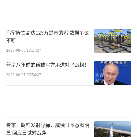
步背道、收缩、降速，空间布局可能会加速呈
现本土化、近岸化、碎片化特征，分工形态也
会因技术、资本、人才、信息等要素流动的阻
乌军阵亡高达125万是真的吗 数据争议
滞或成本增加而“扭曲”。
不断
在资本市场方面，包括美国在内的多个国
2026-08-05 13:17:37
家的股市在前期已经呈现下跌趋势，在一定程
普京八年前的话被军方用进对乌战报！
度上“消化”了“对等关税”措施的影响。然
2026-08-07 07:54:37
而，未来各个国家的一系列连锁反应至关重
要，需要从更长远的战略角度出发制定相应举
措。
“关税政策的出台将引发市场的不确定性
和恐慌情绪，导致股市波动。特别是那些与受
专家：朝鲜发射导弹，威慑日本意图明
关税影响产业相关的上市公司，其股价可能受
显 回应日试射战斧