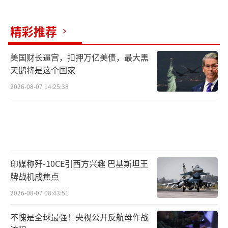
孙立鹏看来，所谓“对等关税”，是特朗普上
台后对外发动的“贸易战2.0”的体现，是前期
精彩推荐
针对个别国家或某一领域、产品关税的升级
美国财长逼宫，扣押万亿美债，最大黑
版。同时，目前，美国国内存在一些滞胀风
天鹅将是这个国家
险。特朗普认为，可以牺牲短期经济利益，以
2026-08-07 14:25:38
换取美国经济长期转型，即通过贸易关税手
段，实现所谓的贸易平衡，一定程度上扭转美
国巨额贸易赤字情况。此外，特朗普还想要塑
造贸易政策对外谈判的框架。原先是先谈判，
再进行关税打击，即有打有谈；此次是先全面
印媒称歼-10CE引西方兴趣 巴基斯坦王
关税施压之后再谈判。孙立鹏预测：“在全面
牌战机成焦点
加征高关税之后，美国可能要开始新的双边或
2026-08-07 08:43:51
周边谈判进程。”
不愧是全球最强！央视公开反航母作战