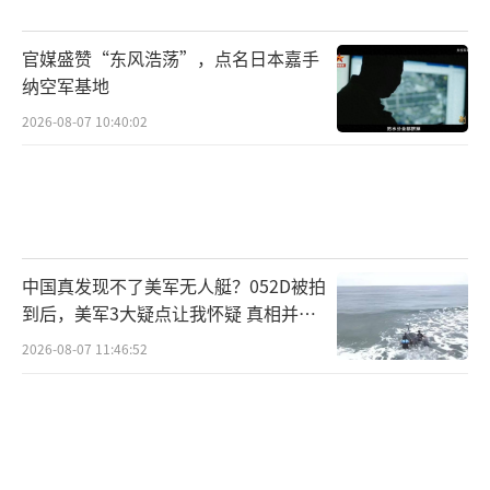
晨0时01分生效。具体税率包括：对柬埔寨实施
49%，对越南46%，对泰国36%，对中国3
官媒盛赞“东风浩荡”，点名日本嘉手
4%，对印尼32%，对瑞士31%，对南非30%，
纳空军基地
对印度26%，对韩国25%，对日本24%，对欧
2026-08-07 10:40:02
盟20%，对英国10%，对巴西10%，对新加坡1
0%……
此外，美国还宣布对所有外国制造的汽车
征收25%的关税，该关税从4月3日午夜起生
中国真发现不了美军无人艇？052D被拍
到后，美军3大疑点让我怀疑 真相并非
效。汽车关税将涵盖汽车、轻型卡车、发动
如此
机、变速器、锂离子电池以及轮胎、减震器和
2026-08-07 11:46:52
火花塞电线等较小的零部件。其中针对汽车零
部件的关税将不迟于5月3日开始征收。
在中国现代国际关系研究院美国所副所长