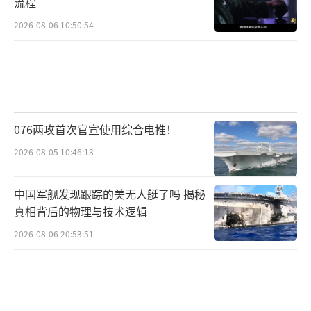
流程
王海兵也认为，“对等关税”是美国近年
来典型单边主义、霸权主义、保护主义行为的
2026-08-06 10:50:54
再次体现，也反映出美国自身在政治、经济、
贸易等多方面的困境。
首先，美国国内政治冲突不断，在此背景
下采取“对等关税”措施，意在转移国内矛
076两攻首次官宣使用综合电推！
盾。不仅如此，鉴于美国企业家马斯克在特朗
2026-08-05 10:46:13
普政府中的角色地位以及特斯拉公司近期遭
遇，宣布汽车行业25%特定关税生效这一举动
中国军舰发现跟踪的美无人艇了吗 揭秘
真相背后的物理与技术逻辑
不免有“政商勾结”之嫌。
2026-08-06 20:53:51
其次，美国国内经济仍然疲软，在此背景
下采取“对等关税”措施，可能会增加经
济“硬着陆”风险甚至造成“滞涨”危机。以P