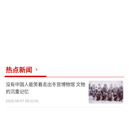
研究所副研究员王海兵在接受中国工业报记者
采访时表示，尤其是在全球经济深度捆绑、产
业分工复杂演进的背景下，这项政策不仅会加
剧全球经济衰退风险，还会产生一系列连锁反
应，即各个国家纷纷“效仿”、被迫反击甚至
采取更大强度的反击举措，最终可能会造成并
加深世界范围内新的“断裂”。
热点新闻
“对等关税”反映美国多重困境
没有中国人能笑着走出冬宫博物馆 文物
根据白宫发布的文件，美国将对所有国家
的沉重记忆
征收10%的基准关税，该关税将于美国东部时
2026-08-07 09:21:01
间4月5日凌晨0时01分生效。此外，美国还将对
贸易逆差最大的国家和地区征收更高的“对等
关税”，这些关税将于美国东部时间4月9日凌