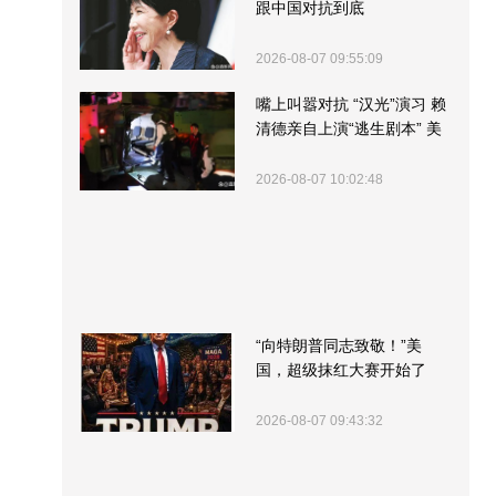
跟中国对抗到底
2026-08-07 09:55:09
嘴上叫嚣对抗 “汉光”演习 赖
清德亲自上演“逃生剧本” 美
军方围观“服务”
2026-08-07 10:02:48
“向特朗普同志致敬！”美
国，超级抹红大赛开始了
2026-08-07 09:43:32