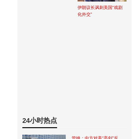
伊朗议长讽刺美国“戏剧
化外交”
24小时热点
管姚：中方对美“亮剑”反