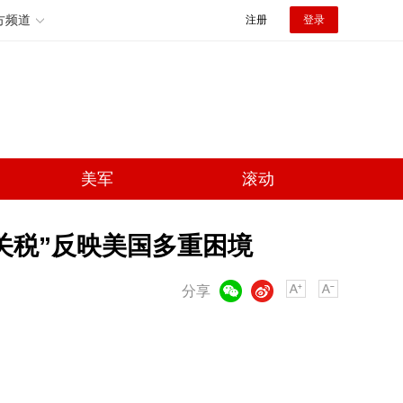
方频道
注册
登录
美军
滚动
关税”反映美国多重困境
微信
微博
分享