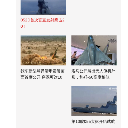
052D首次官宣发射鹰击2
0！
我军新型导弹清晰发射画
洛马公开展出无人僚机外
面首度公开 穿深可达10
形，和歼-50高度相似
米
第13艘055大驱开始试航