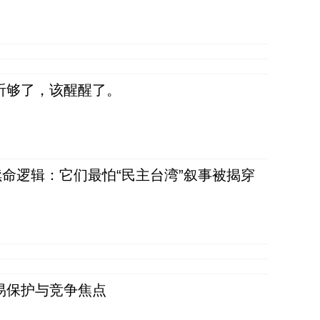
听够了，该醒醒了。
命逻辑：它们最怕“民主台湾”叙事被揭穿
易保护与竞争焦点