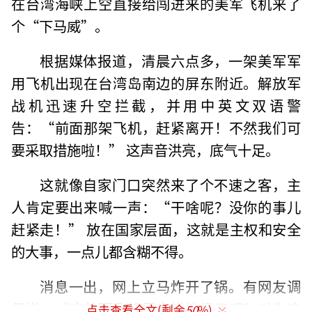
在台湾海峡上空直接给闯进来的美军飞机来了
个“下马威”。
根据媒体报道，清晨六点多，一架美军军
用飞机出现在台湾岛南边的屏东附近。解放军
战机迅速升空拦截，并用中英文双语警
告：“前面那架飞机，赶紧离开！不然我们可
要采取措施啦！” 这声音洪亮，底气十足。
这就像自家门口突然来了个不速之客，主
人肯定要出来喊一声：“干啥呢？没你的事儿
赶紧走！” 放在国家层面，这就是主权和安全
的大事，一点儿都含糊不得。
消息一出，网上立马炸开了锅。有网友调
侃说：“这美军飞机是走错片场了吧？以为这
点击查看全文(剩余
50
%)