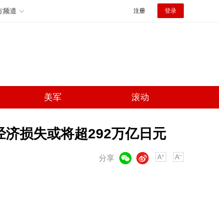
方频道
注册
登录
美军
滚动
经济损失或将超292万亿日元
微信
微博
分享