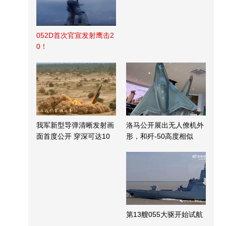
052D首次官宣发射鹰击2
0！
我军新型导弹清晰发射画
洛马公开展出无人僚机外
面首度公开 穿深可达10
形，和歼-50高度相似
米
第13艘055大驱开始试航