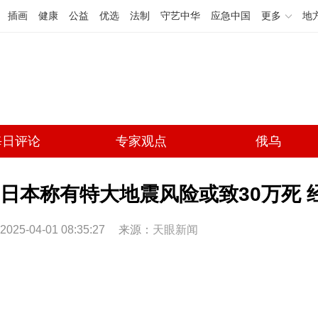
插画
健康
公益
优选
法制
守艺中华
应急中国
更多
地
每日评论
专家观点
俄乌
日本称有特大地震风险或致30万死 
2025-04-01 08:35:27
来源：
天眼新闻