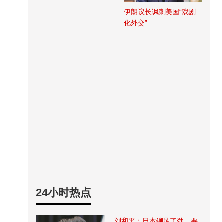
伊朗议长讽刺美国“戏剧
化外交”
24小时热点
刘和平：日本铆足了劲，要