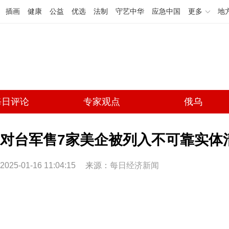
插画
健康
公益
优选
法制
守艺中华
应急中国
更多
地
每日评论
专家观点
俄乌
对台军售7家美企被列入不可靠实体
2025-01-16 11:04:15
来源：
每日经济新闻