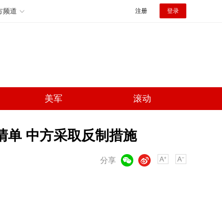
方频道
注册
登录
美军
滚动
清单 中方采取反制措施
微信
微博
分享