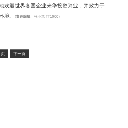
地欢迎世界各国企业来华投资兴业，并致力于
环境。
(
责任编辑
：
张小花 TT1000
)
2
页
下一页