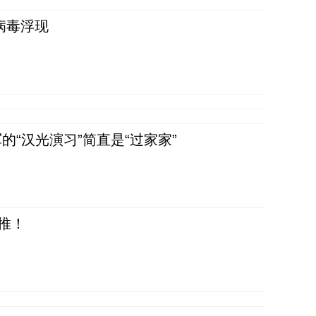
病毒浮现
“汉光演习”简直是“过家家”
推！