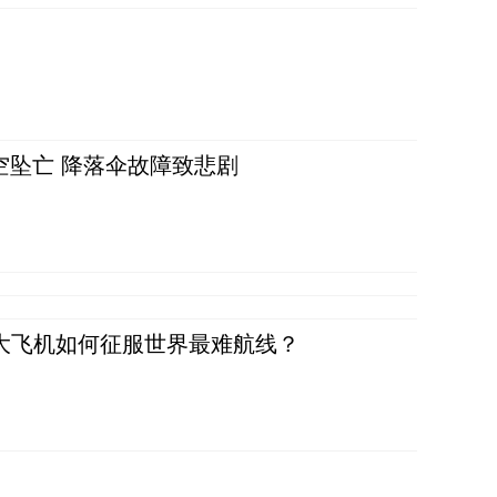
空坠亡 降落伞故障致悲剧
国大飞机如何征服世界最难航线？