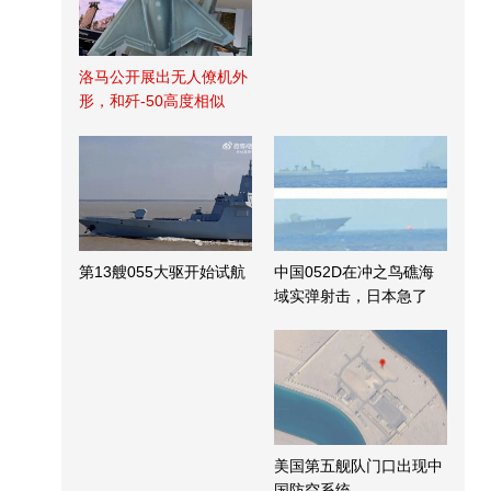
洛马公开展出无人僚机外
形，和歼-50高度相似
第13艘055大驱开始试航
中国052D在冲之鸟礁海
域实弹射击，日本急了
美国第五舰队门口出现中
国防空系统