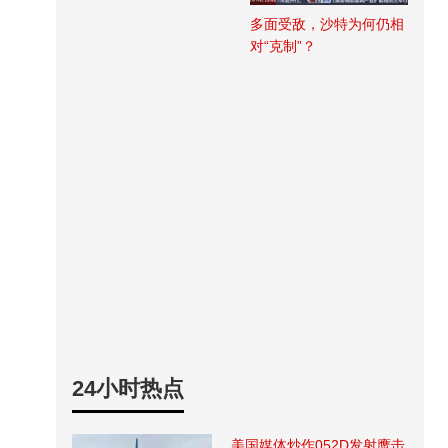
多面受敌，沙特为何仍相
对“克制”？
24小时热点
美国媒体炒作052D发射鹰击