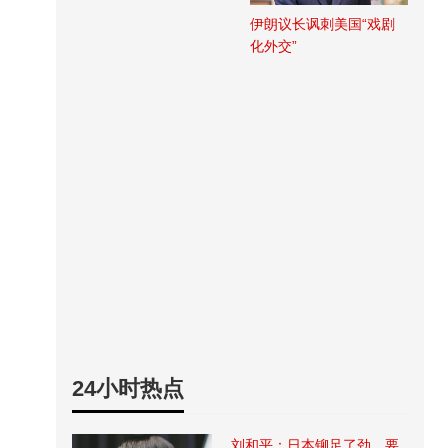
伊朗议长讽刺美国“戏剧
化外交”
24小时热点
刘和平：日本铆足了劲，要