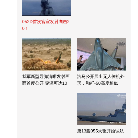
052D首次官宣发射鹰击2
0！
我军新型导弹清晰发射画
洛马公开展出无人僚机外
面首度公开 穿深可达10
形，和歼-50高度相似
米
第13艘055大驱开始试航