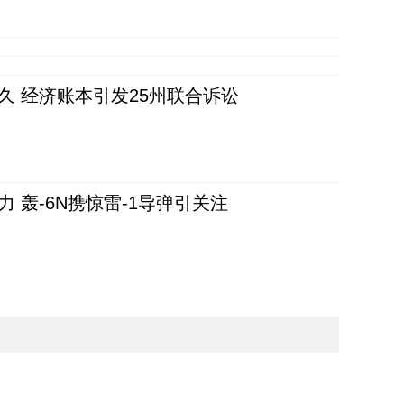
久 经济账本引发25州联合诉讼
 轰-6N携惊雷-1导弹引关注