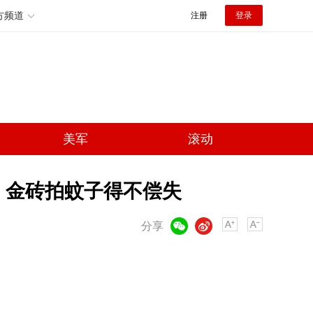
方频道
注册
登录
美军
滚动
 金砖拍蚊子得不偿失
微信
微博
分享