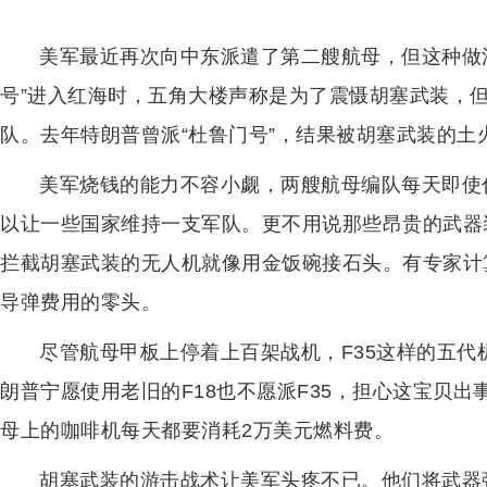
美军最近再次向中东派遣了第二艘航母，但这种做法
号”进入红海时，五角大楼声称是为了震慑胡塞武装，
队。去年特朗普曾派“杜鲁门号”，结果被胡塞武装的
美军烧钱的能力不容小觑，两艘航母编队每天即使什
以让一些国家维持一支军队。更不用说那些昂贵的武器装
拦截胡塞武装的无人机就像用金饭碗接石头。有专家计
导弹费用的零头。
尽管航母甲板上停着上百架战机，F35这样的五代
朗普宁愿使用老旧的F18也不愿派F35，担心这宝贝出
母上的咖啡机每天都要消耗2万美元燃料费。
胡塞武装的游击战术让美军头疼不已。他们将武器