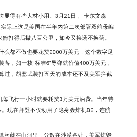
显得有些大材小用。3月21日，“卡尔文森
但实际上这是美国在半年内第二次部署双航母编
土火箭打得后撤八百公里，如今又换汤不换药。
么都不做也要花费2000万美元，这个数字足
备，如一枚“标准6”导弹就价值400万美元，
算过，胡塞武装打五天的成本还不及美军拦截
机每飞行一小时就要耗费3万美元油费。当年特
事。现在拜登不仅动用了隐身轰炸机B2，连航
弹药藏在山洞里，分散在沙漠各处，美军炸毁