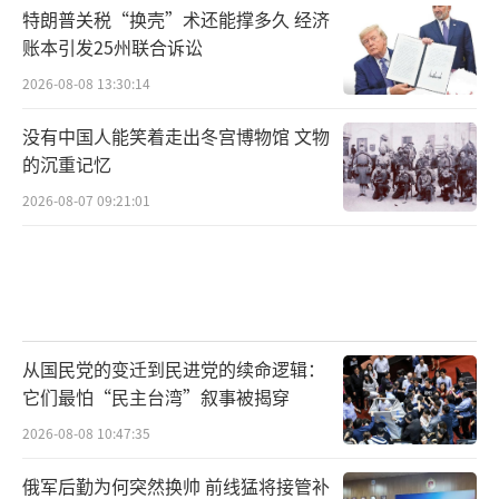
特朗普关税“换壳”术还能撑多久 经济
举行了第17次和第18次国防部工作会晤；在4月
账本引发25州联合诉讼
和11月举行两次2024年度中美海上军事安全磋
2026-08-08 13:30:14
商机制工作小组会；9月中美两军举行战区领导
通话。不难看出，2024年中美两军各层级沟通
没有中国人能笑着走出冬宫博物馆 文物
交流机制全面有序恢复，覆盖了从防务政策到
的沉重记忆
战区部队行动的广泛议题。
2026-08-07 09:21:01
“这显示了中美两军在曲折中仍致力于保
持交往和合作的共同意愿。”军事专家张军社9
日对《环球时报》记者表示。专家提及的“曲
折”也有最新事例，11月21日，就东盟防长扩
从国民党的变迁到民进党的续命逻辑：
它们最怕“民主台湾”叙事被揭穿
大会期间未举行中美防长会晤，国防部新闻发
言人吴谦表示，“责任完全在美方。美方不能
2026-08-08 10:47:35
一边在台湾问题上损害中方的核心利益，一边
俄军后勤为何突然换帅 前线猛将接管补