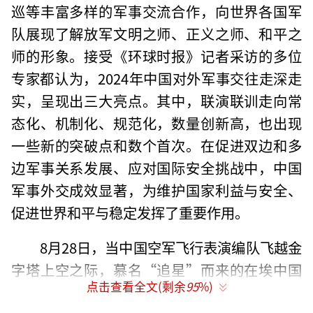
巡等丰富多样的军事交流合作，向世界各国军
队展现了解放军文明之师、正义之师、和平之
师的形象。接受《环球时报》记者采访的多位
专家都认为，2024年中国对外军事交往走深走
实，呈现出三大亮点。其中，联演联训走向常
态化、机制化、规范化，数量创新高，也出现
一些新的突破点和数个首次。在促进双边和多
边军事关系发展、应对国际安全挑战中，中国
军事外交成效显著，为维护国家利益与安全、
促进世界和平与稳定发挥了重要作用。
8月28日，当中国空军飞行表演编队飞越金
字塔上空之际，慕名“追星”而来的在埃中国
点击查看全文(剩余
95
%)
人展示五星红旗。陈洪珂摄