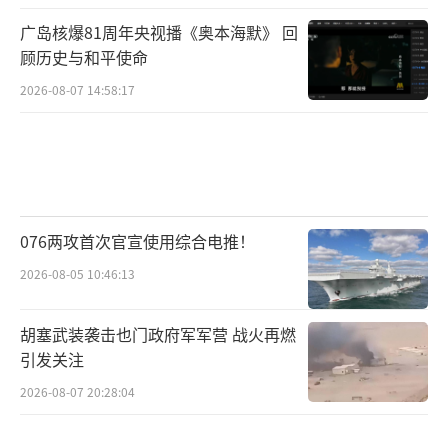
根据国防部官网军事行动的公开报道，今
广岛核爆81周年央视播《奥本海默》 回
年中国与其他国家军队进行的联演联训数量达
顾历史与和平使命
到20余次，张军社说，“这是自疫情以来，中
2026-08-07 14:58:17
国军队和外军进行联演联训最多的一年”。
从时间线上而言，从2月底中方分队参
加“金色眼镜蛇-2024”联演人道主义救援减灾
实兵演练至12月1日-7日中印尼“和平神鹰-202
076两攻首次官宣使用综合电推！
4”联演的举行，中国军队涉外联合演训行动从
2026-08-05 10:46:13
年初延续到年底。从参演兵力而言，南、北、
中等各战区均派遣兵力参与了军事行动。比如
胡塞武装袭击也门政府军军营 战火再燃
刚刚举行的“和平神鹰-2024”联合演习，中方
引发关注
参演部队由解放军南部战区组派；中伊俄“安
2026-08-07 20:28:04
全纽带-2024”联合演习参演兵力是第45批护航