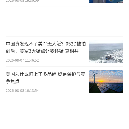
希望双方共同努力，落实好两国元首重要共
2026-08-08 19:30:09
识，保持高层密切交往，深化拓展两军关系，
捍卫各自国家主权、安全和发展利益，携手维
护国际和地区和平稳定。
相较而言，中美关系依旧充满曲折，但202
中国真发现不了美军无人艇？052D被拍
到后，美军3大疑点让我怀疑 真相并非
4年中美两军保持了对话与沟通的态势。2023年
如此
11月，中美两国元首在旧金山会晤期间，一致
2026-08-07 11:46:52
同意在平等和尊重的基础上恢复两军高层沟
美国为什么盯上了多晶硅 贸易保护与竞
通、中美国防部工作会晤、中美海上军事安全
争焦点
磋商机制会议，开展中美两军战区领导通话。2
2026-08-08 10:13:54
024年，上述4项两军交流合作机制得以全面重
启。当地时间5月31日，中国国防部部长董军与
美国国防部部长奥斯汀于香格里拉对话会期间
在新加坡举行首次线下会晤；在1月和9月分别