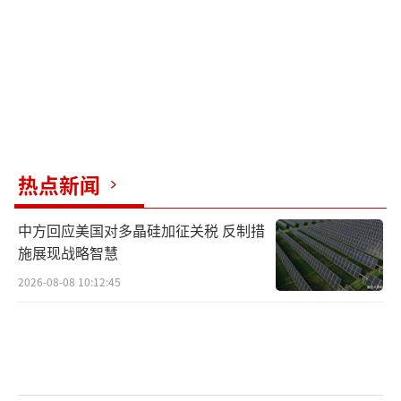
“2024年在两国元首引领下，中俄两国关
系达到历史最高水平，成为大国关系中的全新
典范。”军事专家张军社9日接受《环球时报》
记者采访时表示，中俄两军在互信与合作领
域，取得了显著进展。
热点新闻
2024年，中俄两军高层互访、联演联巡等
军事行动频繁。7月上中旬，中俄“海上联合-2
中方回应美国对多晶硅加征关税 反制措
024”联合演习在湛江附近海空域举行，7月下
施展现战略智慧
旬和11月下旬中俄两军先后组织了两次空中战
2026-08-08 10:12:45
略巡航。这都是中俄两军之间常态化的年度联
合演习，但呈现出常练常新的特点。最为典型
的例子是：7月25日，中俄两军在白令海相关空
域组织联合空中战略巡航。此次是中国空军飞