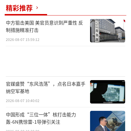
在多个维度继续扩展和深化。两军常态化、机
精彩推荐
制化的联演联巡和军事互访等频次增加；行动
中方狙击美国 美官员意识到严重性 反
范围沿当面向海空纵深延展；双边与多边平台
制措施精准打击
搭配，由聚焦当面安全走向维护周边热点地区
2026-08-07 15:59:12
稳定；行动内容由传统和非传统军事安全指
向，向海警海洋权益维护与执法合作扩
充。“这体现出高度的政治互信、战略互信、
军事互信，对保持中俄关系健康发展、震慑和
反制大国军事胁迫、适应当前安全形势和需
官媒盛赞“东风浩荡”，点名日本嘉手
求、维护区域内和平与稳定发挥了显著的正向
纳空军基地
作用。”卓华表示。
2026-08-07 10:40:02
10月15日，在会见来华访问的俄罗斯防长
中国形成“三位一体”核打击能力
轰-6N携惊雷-1导弹引关注
别洛乌索夫时，中央军委副主席张又侠表示，