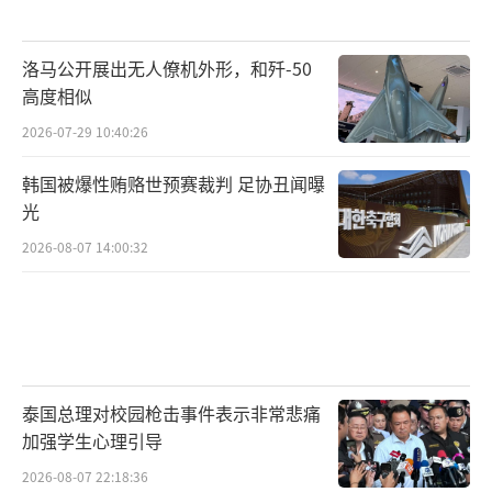
对此，张军社表示，“尽管受美国影响和
牵制，近年来西方军队与中国军方之间进行的
洛马公开展出无人僚机外形，和歼-50
高度相似
交流和合作相对较少，但他们是有意愿与中国
保持沟通的。这些交流有助于彼此加深了解，
2026-07-29 10:40:26
使这些国家进一步认识中国防御性的国防政策
韩国被爆性贿赂世预赛裁判 足协丑闻曝
和合理的国防及军队发展，正确认识中国军队
光
为维护国家安全主权、安全发展利益所做出的
2026-08-07 14:00:32
行动。”
亮点二：疫情以来，中外联演联训最多
今年中国军队不仅在大国军事外交方面颇
泰国总理对校园枪击事件表示非常悲痛
有成效，对外军事行动也非常活跃，是今年军
加强学生心理引导
事外交的第二大亮点。
2026-08-07 22:18:36