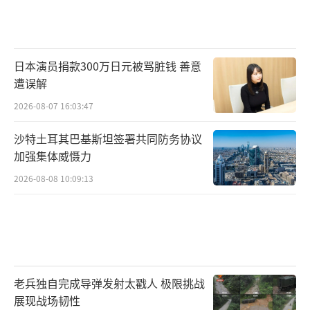
编队所属导弹驱逐舰乌鲁木齐舰、导弹护卫舰
临沂舰和综合补给舰东平湖舰，第45批护航编
队来自北部战区；“和平团结-2024”联合演习
日本演员捐款300万日元被骂脏钱 善意
中方参演部队则来自中部战区。
遭误解
“和外军开展联演联训派遣参演兵力，首
2026-08-07 16:03:47
选遵循就近原则，比如和东盟一些国家组织联
沙特土耳其巴基斯坦签署共同防务协议
演联训时，南部战区距离东盟国家比较近，因
加强集体威慑力
此南部战区和邻近国家开展演训行动更高效。
2026-08-08 10:09:13
相较而言，因为地理环境，西部战区开展高原
训练更多一些，因此和巴基斯坦等国进行联演
联训就更为合适。”一位军事专家9日接受《环
球时报》记者采访时表示，每个战区都有自己
的特定训练目标，在排兵布阵中，就近原则也
老兵独自完成导弹发射太戳人 极限挑战
展现战场韧性
符合地缘政治的实际使用。