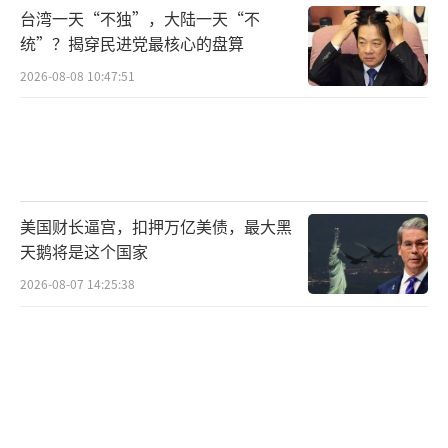
台湾一天“不独”，大陆一天“不
机首次赴白令海相关空域执行巡航任务，飞行
统”？揭穿民进党最核心的盘算
时间长、航程远、空域环境陌生。
2026-08-08 10:47:51
11月底，中俄组织完成本年度第二次联合
空中战略巡航任务。图为参加此次巡航的中俄
两军战机编队。孙立人摄
此外，中俄海警举行了联演联巡行动。值
美国财长逼宫，扣押万亿美债，最大黑
天鹅将是这个国家
得注意的是，此次中俄海警联合巡航是历史首
次，同样也是中国海警舰艇编队首次进入北冰
2026-08-07 14:25:38
洋海域，这不仅有效拓展了海警远洋航行范
围，也全面检验了海警舰艇在陌生海域遂行任
务能力。
卓华评价说，2024年中俄高水平军事合作