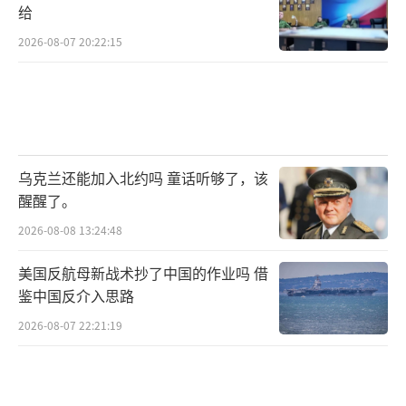
与中国军队若无其事地开展交流。当务之急是
给
美方应立即改正错误，切实尊重中方核心利
2026-08-07 20:22:15
益，努力为两军高层交往创造有利条件。”
“平等和尊重是两军交往的基础，漠视乃
至践踏对方的重要关切和核心利益必然会导致
两军关系僵局甚至倒退。”卓华评价说。
乌克兰还能加入北约吗 童话听够了，该
醒醒了。
除了中俄、中美之间的合作对话，中法、
2026-08-08 13:24:48
中英之间分别在今年6月27日和9月25日举行了
防务战略磋商，双方就发展双边防务关系进行
美国反航母新战术抄了中国的作业吗 借
鉴中国反介入思路
商讨，围绕共同关心的国际和地区安全问题深
入交换意见，增进了彼此了解和互信。此外，3
2026-08-07 22:21:19
月，中国-欧盟防务部门安全政策对话以及中国-
北约安全政策对话相继在北京举行。