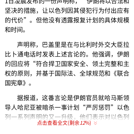
1日凌晨发布的一份声明称，“伊朗将以合法和
坚决的措施，让以色列因其侵犯行为付出应有
的代价”。但他没有透露报复计划的具体规模
和时间。
声明称，巴盖里是在与比利时外交大臣拉
比卜通电话时发表上述言论的。他强调，伊朗
的回应将“符合捍卫国家安全、领土完整和主
权的原则，并基于国际法、全球规范和《联合
国宪章》。
据报道，这番言论是伊朗官员就哈马斯领
导人哈尼亚被暗杀一事计划“严厉惩罚”以色
列一系列声明的又一升级，他们表示对以色列
点击查看全文(剩余
12
%)
的报复是不可避免的。但目前以色列既没有承