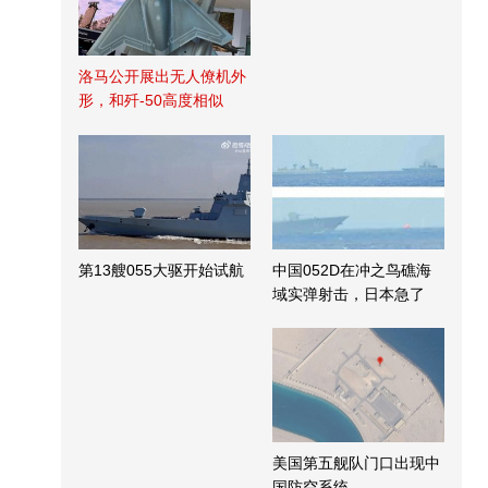
洛马公开展出无人僚机外
形，和歼-50高度相似
第13艘055大驱开始试航
中国052D在冲之鸟礁海
域实弹射击，日本急了
美国第五舰队门口出现中
国防空系统