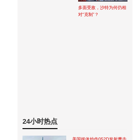
多面受敌，沙特为何仍相
对“克制”？
24小时热点
美国媒体炒作052D发射鹰击