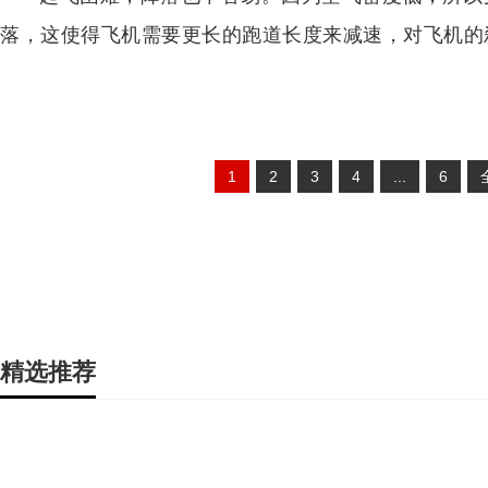
落，这使得飞机需要更长的跑道长度来减速，对飞机的
1
2
3
4
...
6
精选推荐