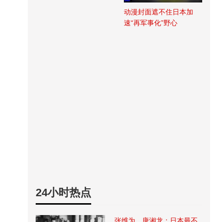
动漫封面遮不住日本加
速“再军事化”野心
24小时热点
张维为、唐湘龙：日本最不