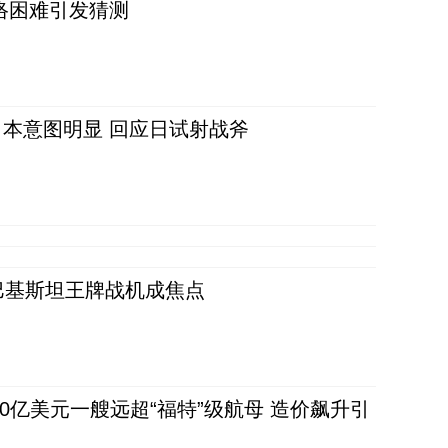
络困难引发猜测
本意图明显 回应日试射战斧
 巴基斯坦王牌战机成焦点
80亿美元一艘远超“福特”级航母 造价飙升引