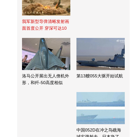
我军新型导弹清晰发射画
面首度公开 穿深可达10
米
洛马公开展出无人僚机外
第13艘055大驱开始试航
形，和歼-50高度相似
中国052D在冲之鸟礁海
域实弹射击，日本急了