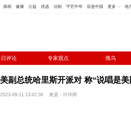
插画
健康
公益
优选
法制
守艺中华
应急中国
更多
地
每日评论
专家观点
俄乌
美副总统哈里斯开派对 称“说唱是美
2023-09-11 13:42:36
来源：
环球网