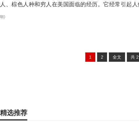
人、棕色人种和穷人在美国面临的经历。它经常引起人
朝
)
1
2
全文
共
精选推荐