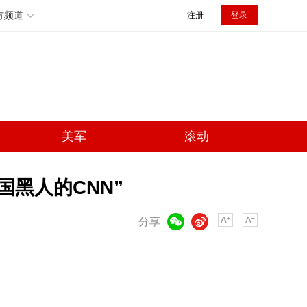
方频道
注册
登录
美军
滚动
国黑人的CNN”
微信
微博
分享