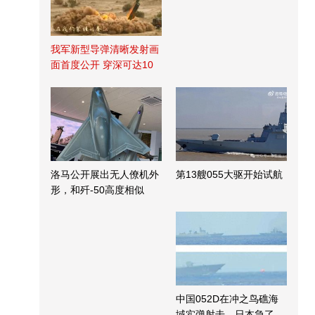
我军新型导弹清晰发射画
面首度公开 穿深可达10
米
洛马公开展出无人僚机外
第13艘055大驱开始试航
形，和歼-50高度相似
中国052D在冲之鸟礁海
域实弹射击，日本急了