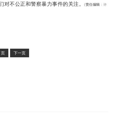
们对不公正和警察暴力事件的关注。
(
责任编辑
：
许
2
页
下一页