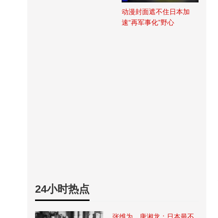
动漫封面遮不住日本加
速“再军事化”野心
24小时热点
张维为、唐湘龙：日本最不