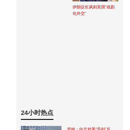
伊朗议长讽刺美国“戏剧
化外交”
24小时热点
管姚：中方对美“亮剑”反