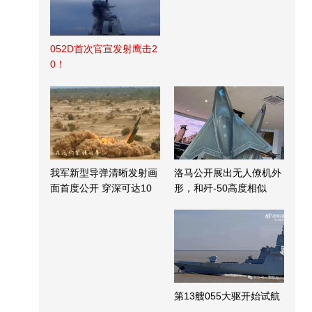
052D首次官宣发射鹰击2
0！
我军新型导弹清晰发射画
洛马公开展出无人僚机外
面首度公开 穿深可达10
形，和歼-50高度相似
米
第13艘055大驱开始试航