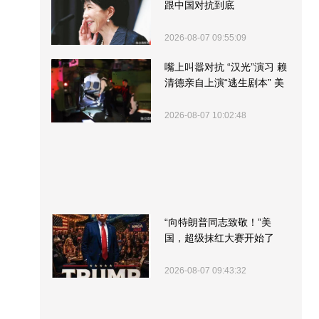
跟中国对抗到底
2026-08-07 09:55:09
嘴上叫嚣对抗 “汉光”演习 赖
清德亲自上演“逃生剧本” 美
军方围观“服务”
2026-08-07 10:02:48
“向特朗普同志致敬！”美
国，超级抹红大赛开始了
2026-08-07 09:43:32