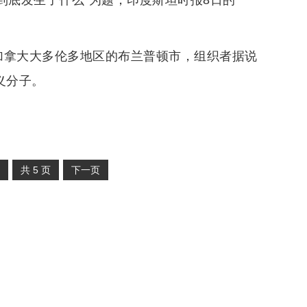
到底发生了什么”为题，印度斯坦时报8日的一
加拿大大多伦多地区的布兰普顿市，组织者据说
义分子。
共
5
页
下一页