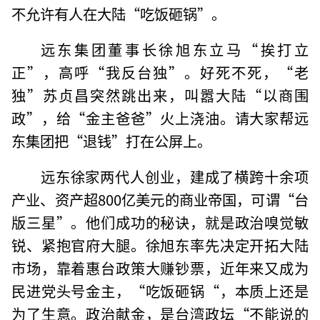
不允许有人在大陆“吃饭砸锅”。
远东集团董事长徐旭东立马“挨打立
正”，高呼“我反台独”。好死不死，“老
独”苏贞昌突然跳出来，叫嚣大陆“以商围
政”，给“金主爸爸”火上浇油。请大家帮远
东集团把“退钱”打在公屏上。
远东徐家两代人创业，建成了横跨十余项
产业、资产超800亿美元的商业帝国，可谓“台
版三星”。他们成功的秘诀，就是政治嗅觉敏
锐、紧抱官府大腿。徐旭东率先决定开拓大陆
市场，靠着惠台政策大赚钞票，近年来又成为
民进党头号金主，“吃饭砸锅“，本质上还是
为了生意。政治献金，是台湾政坛“不能说的