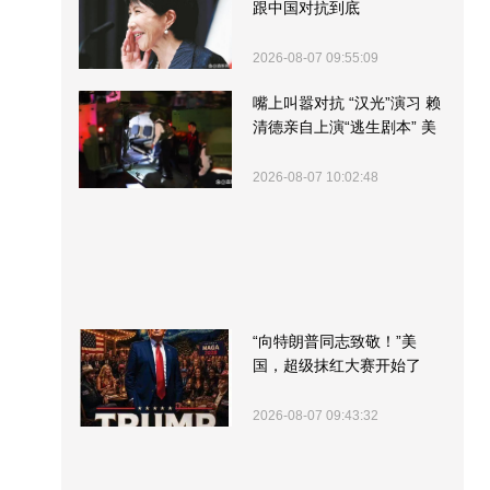
跟中国对抗到底
2026-08-07 09:55:09
嘴上叫嚣对抗 “汉光”演习 赖
清德亲自上演“逃生剧本” 美
军方围观“服务”
2026-08-07 10:02:48
“向特朗普同志致敬！”美
国，超级抹红大赛开始了
2026-08-07 09:43:32