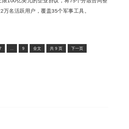
限100亿美元的企业协议，将75个分散合同整
过2万名活跃用户，覆盖35个军事工具。
7
...
9
全文
共
9
页
下一页