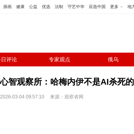
插画
健康
公益
优选
法制
守艺中华
应急中国
更多
地
每日评论
专家观点
俄乌
心智观察所：哈梅内伊不是AI杀死的(
2026-03-04 09:57:10
来源：
观察者网