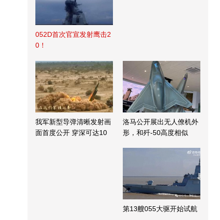
052D首次官宣发射鹰击2
0！
我军新型导弹清晰发射画
洛马公开展出无人僚机外
面首度公开 穿深可达10
形，和歼-50高度相似
米
第13艘055大驱开始试航