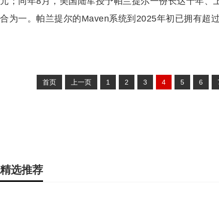
元；同年8月，美国陆军授予帕兰提尔一份长达十年、上
合为一。帕兰提尔的Maven系统到2025年初已拥有超
首页
上一页
1
2
3
4
5
6
精选推荐