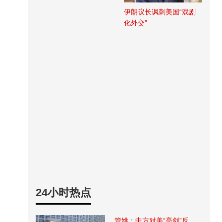
伊朗议长讽刺美国“戏剧
化外交”
24小时热点
管姚：中方对美“亮剑”反