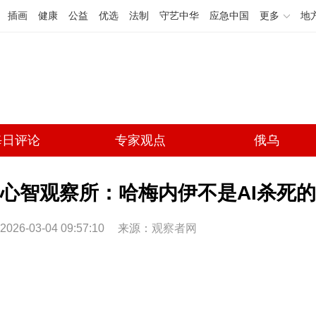
插画
健康
公益
优选
法制
守艺中华
应急中国
更多
地
每日评论
专家观点
俄乌
心智观察所：哈梅内伊不是AI杀死的(
2026-03-04 09:57:10
来源：
观察者网