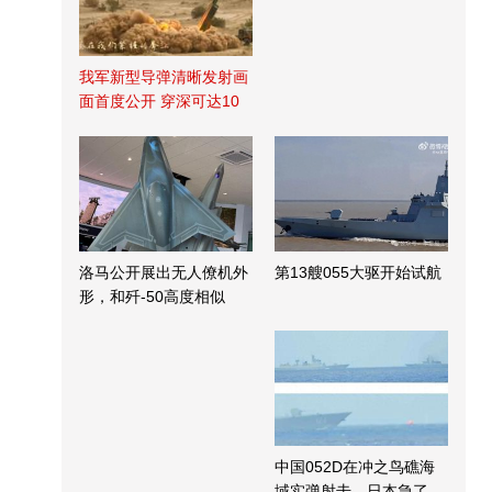
我军新型导弹清晰发射画
面首度公开 穿深可达10
米
洛马公开展出无人僚机外
第13艘055大驱开始试航
形，和歼-50高度相似
中国052D在冲之鸟礁海
域实弹射击，日本急了