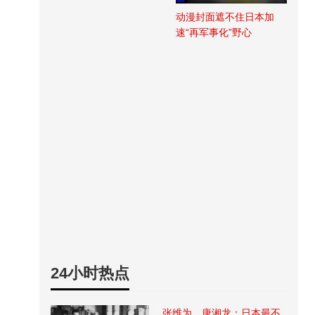
动漫封面遮不住日本加
速“再军事化”野心
24小时热点
张维为、唐湘龙：日本最不