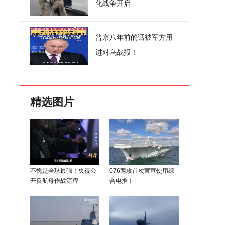
化战争开启
普京八年前的话被军方用
进对乌战报！
精选图片
不愧是全球最强！央视公
076两攻首次官宣使用综
开反航母作战流程
合电推！