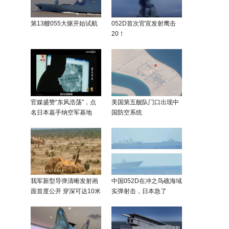
第13艘055大驱开始试航
052D首次官宣发射鹰击
20！
官媒盛赞“东风浩荡”，点
美国第五舰队门口出现中
名日本嘉手纳空军基地
国防空系统
我军新型导弹清晰发射画
中国052D在冲之鸟礁海域
面首度公开 穿深可达10米
实弹射击，日本急了