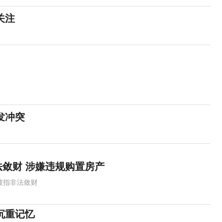
关注
发冲突
敛财 涉嫌违规购置房产
被指非法敛财
沉重记忆