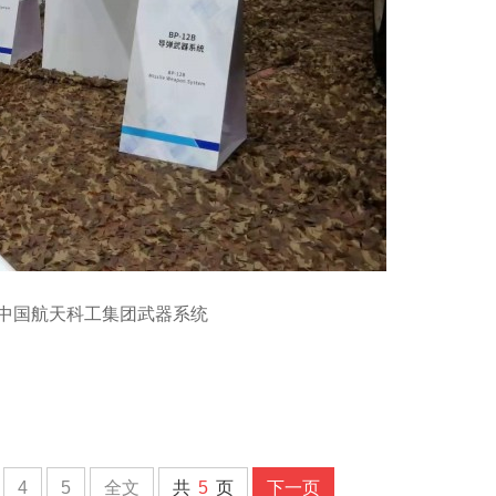
—中国航天科工集团武器系统
4
5
全文
共
5
页
下一页