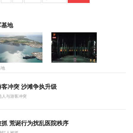
军基地
基地
客冲突 沙滩争执升级
选人与游客冲突
抓 荒诞行为扰乱医院秩序
神盯人被抓