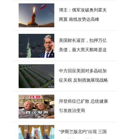
博主：俄军攻破奥列霍夫
两翼 南线攻势达高峰
美国财长逼宫，扣押万亿
美债，最大黑天鹅将是这
个国家
中方回应美国对多晶硅加
征关税 反制措施展现战略
智慧
拜登癌症已扩散 总统健康
引发政治变局
“伊斯兰版北约”出现 三国