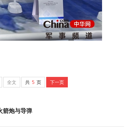
全文
共
5
页
下一页
火箭炮与导弹