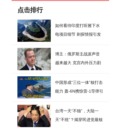
点击排行
如何看待印度打听雅下水
电项目细节 刺探情报引发
争议
博主：俄罗斯主战派声音
越来越大 克宫内外压力剧
增
中国形成“三位一体”核打击
能力 轰-6N携惊雷-1导弹引
关注
台湾一天“不独”，大陆一
天“不统”？揭穿民进党最核
心的盘算