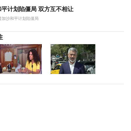
平计划陷僵局 双方互不相让
普加沙和平计划陷僵局
注