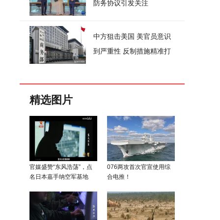
防务协议引发关注
中方狙击美国 美官员意识
到严重性 反制措施精准打
击
精选图片
官媒盛赞“东风浩荡”，点
076两攻首次官宣使用综
名日本嘉手纳空军基地
合电推！