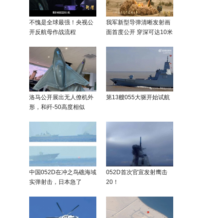
不愧是全球最强！央视公
我军新型导弹清晰发射画
开反航母作战流程
面首度公开 穿深可达10米
洛马公开展出无人僚机外
第13艘055大驱开始试航
形，和歼-50高度相似
中国052D在冲之鸟礁海域
052D首次官宣发射鹰击
实弹射击，日本急了
20！