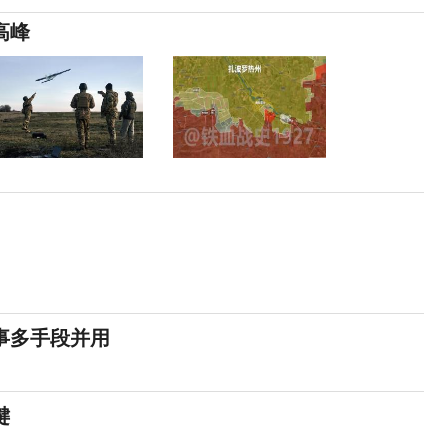
高峰
事多手段并用
键