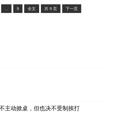
...
9
全文
共
9
页
下一页
，不主动掀桌，但也决不受制挨打