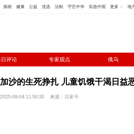
插画
健康
公益
优选
法制
守艺中华
应急中国
更多
地
每日评论
专家观点
俄乌
加沙的生死挣扎 儿童饥饿干渴日益恶化
2025-08-04 11:50:30
来源：
百家号