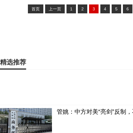
首页
上一页
1
2
3
4
5
6
精选推荐
管姚：中方对美“亮剑”反制