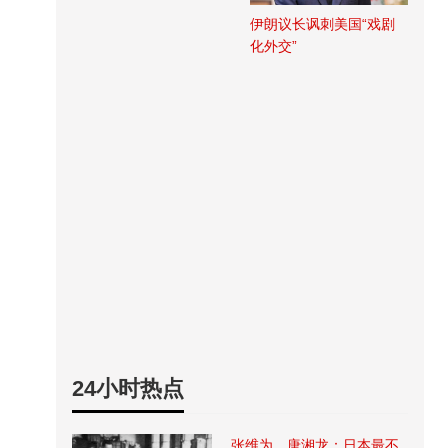
伊朗议长讽刺美国“戏剧
化外交”
24小时热点
张维为、唐湘龙：日本最不