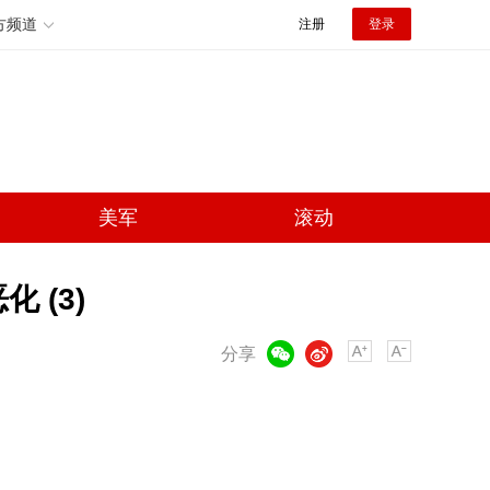
方频道
注册
登录
美军
滚动
 (3)
微信
微博
分享