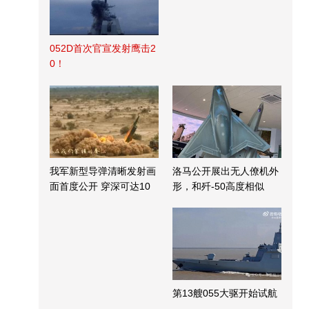
052D首次官宣发射鹰击2
0！
我军新型导弹清晰发射画
洛马公开展出无人僚机外
面首度公开 穿深可达10
形，和歼-50高度相似
米
第13艘055大驱开始试航