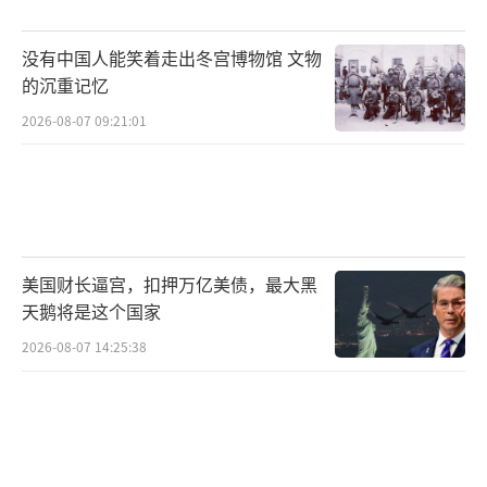
商正在积极反对扩大商业造船的计划。上述资
没有中国人能笑着走出冬宫博物馆 文物
深人士表示，这些担忧主要来自于《琼斯法
的沉重记忆
案》受益公司，他们担忧建造新船可能会令其
2026-08-07 09:21:01
现有船队贬值。《琼斯法案》规定美国境内港
口间的海上贸易必须使用美国建造、美国船东
拥有、美国籍船员操作的船舶。百年来，该法
案通过贸易保护政策维持美国造船业和航运业
的发展，但导致国内造船成本远高于国外，海
美国财长逼宫，扣押万亿美债，最大黑
运费用是外国船只的两倍。目前业界普遍认
天鹅将是这个国家
为，《琼斯法案》是造成美国造船成本高昂和
2026-08-07 14:25:38
民用造船业衰落的根本原因。
（责任编辑：张小花 TT1
000）