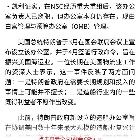
·凯利证实，在NSC经历重大重组后，该办公
室负责人已离职，但办公室本身仍存在，现由
白宫管理与预算办公室（OMB）管理。
美国总统特朗普于3月在国会联席会议上宣
布设立该办公室，并于4月签署行政命令，旨在
振兴美国海运业。一位长期在美国物流业工作
的资深人士表示，这一事件反映了两方面问
题：一是特朗普政府在需要长期规划和投入的
事情上可能并不擅长；二是造船行业内的一些
既得利益者不愿作出改变。
此前，特朗普政府新设立的造船办公室旨
在协调美国数十年来最大规模的造船业复兴计
划，以复兴美国的海上工业基础。特朗普曾向
点击查看全文(剩余
68
%)