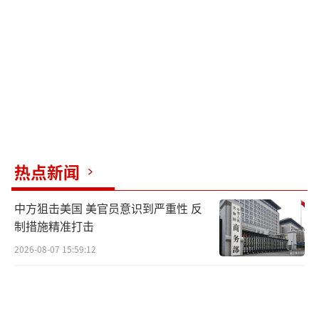
美国传统基金会海事专家萨德勒表示，造船办
公室的人员配置本足以执行行政当局的议程，
但他更担心白宫尚未确认美国海事管理局局长
人选，也未提名负责监督海军造船事务的候选
人。目前，特朗普政府提名前马士基航运公司
高管卡梅尔担任海事管理局局长，但负责协调
海军造船事务的海军研究、发展与采购助理部
长一职的提名尚未提出。萨德勒认为，这两个
热点新闻
职位对落实海事行政命令至关重要。
中方狙击美国 美官员意识到严重性 反
美国业界也有其他看法，认为政府或许有
制措施精准打击
扩大海运工业基础的意愿，但近期的一些挫折
2026-08-07 15:59:12
是行政部门内部不同议程相互冲突的结果，同
时也存在一些对既得利益的冲击。例如，在最
近的美国海军学会造船会议上，主要造船承包