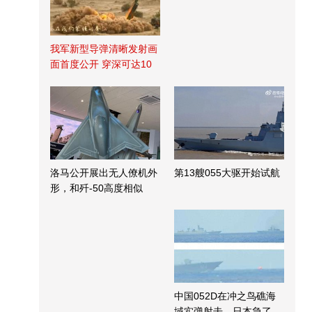
我军新型导弹清晰发射画
面首度公开 穿深可达10
米
洛马公开展出无人僚机外
第13艘055大驱开始试航
形，和歼-50高度相似
中国052D在冲之鸟礁海
域实弹射击，日本急了