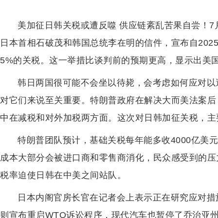
美加征日韩关税或遭反噬 供应链紊乱苦果自尝！7
日本首相石破茂和韩国总统李在明的信件，宣布自202
5%的关税。这一举措比谈判前的预期更高，显示出美
韩日两国很可能不会坐以待毙，会考虑如何应对以
对它们来说至关重要。特朗普政府在解决大而美法案后
中在减税和对外加税两方面。这次对日韩加征关税，主
特朗普团队预计，基础关税每年能多收4000亿美
成本大部分会被进口商和零售商消化，民众感受到的压
税率迫使日韩在中美之间站队。
日本内阁官房长官在记者会上表示正在研究应对措
则宣布重启WTO诉讼程序，现代汽车也暂停了乔治亚