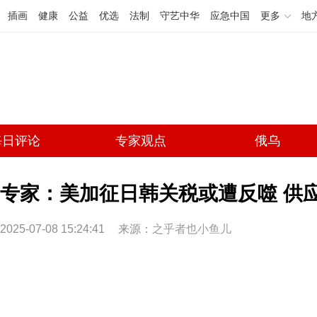
插画
健康
公益
优选
法制
守艺中华
应急中国
更多
地
每日评论
专家观点
俄乌
专家：美加征日韩关税或遭反噬 供
2025-07-08 15:24:41
来源：
之乎者也小鱼儿