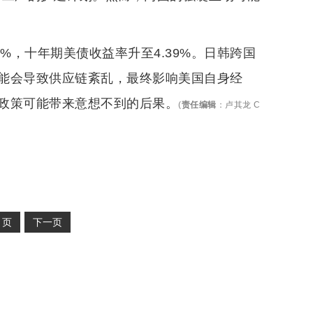
%，十年期美债收益率升至4.39%。日韩跨国
能会导致供应链紊乱，最终影响美国自身经
政策可能带来意想不到的后果。
(
责任编辑
：
卢其龙 C
2
页
下一页