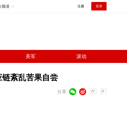
方频道
注册
登录
美军
滚动
应链紊乱苦果自尝
微信
微博
分享