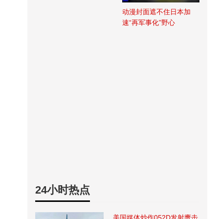
动漫封面遮不住日本加
速“再军事化”野心
24小时热点
美国媒体炒作052D发射鹰击