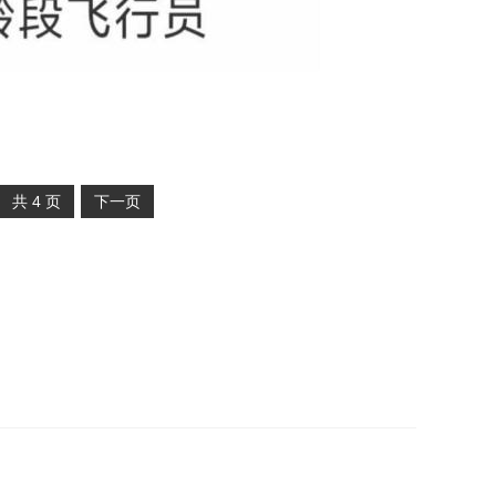
共
4
页
下一页