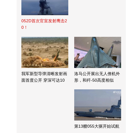
052D首次官宣发射鹰击2
0！
我军新型导弹清晰发射画
洛马公开展出无人僚机外
面首度公开 穿深可达10
形，和歼-50高度相似
米
第13艘055大驱开始试航