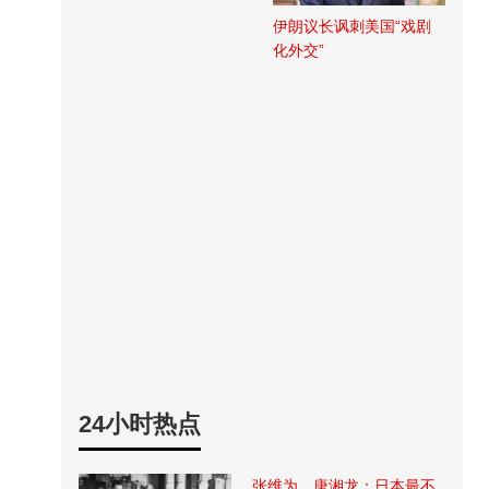
伊朗议长讽刺美国“戏剧
化外交”
24小时热点
张维为、唐湘龙：日本最不