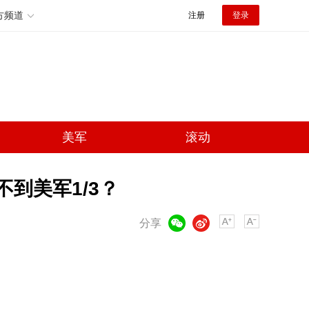
方频道
注册
登录
美军
滚动
不到美军1/3？
微信
微博
分享