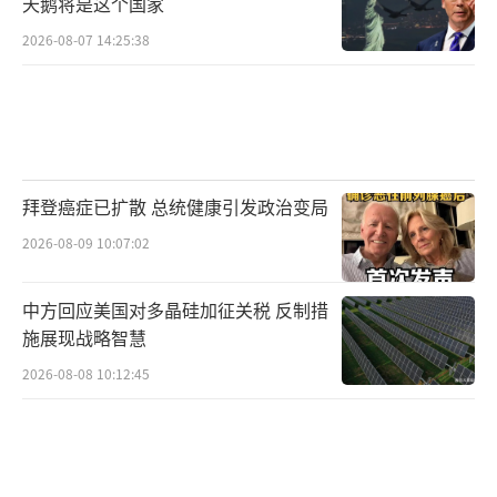
天鹅将是这个国家
力，但他的政党理念能否得到广大民众的认可
2026-08-07 14:25:38
还存在疑问。不同的社会群体对“自由”的理
解可能存在差异，马斯克所定义的自由是否符
合大多数人的期望需要时间来检验。再者是资
金问题。政党的运作需要大量的资金支持，包
括竞选活动、政策宣传等方面。马斯克虽然富
拜登癌症已扩散 总统健康引发政治变局
有，“美国党”的长期发展仍需持续的资金投
2026-08-09 10:07:02
入，如何保证资金的稳定来源也是一个挑战。
中方回应美国对多晶硅加征关税 反制措
此外，政党的发展还会受到国际形势的影响。
施展现战略智慧
美国在国际上的地位和政策走向会影响到国内
2026-08-08 10:12:45
政治生态，“美国党”在制定政策和发展战略
时需要考虑到国际因素。
马斯克宣布“美国党”成立是美国政治舞