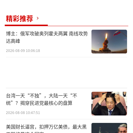
立“美国党”或许也是为了在政治层面上更好
地维护自己和企业的利益。他可能意识到，只
精彩推荐
有拥有自己的政治力量，才能在与特朗普等政
治人物的博弈中占据更有利的位置。这次股价
博主：俄军攻破奥列霍夫两翼 南线攻势
下跌事件也让他更加深刻地认识到政治因素对
达高峰
企业的重要性。
2026-08-09 10:06:18
“美国党”成立后面临着诸多不确定因
素。首先是在政治竞争中，民主党和共和党已
经建立起了庞大的政治体系和选民基础。“美
国党”作为一个新生力量，要在这样的环境中
台湾一天“不独”，大陆一天“不
生存和发展并非易事。它需要在短时间内建立
统”？揭穿民进党最核心的盘算
起自己的组织架构、培养政治人才、制定明确
2026-08-08 10:47:51
的政策主张。其次，社会认可度也是一个问
美国财长逼宫，扣押万亿美债，最大黑
题。虽然马斯克本人具有很高的知名度和影响