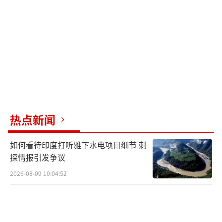
为上。他敢于突破传统政治框架，在政治领域
进行大胆尝试。他的科技背景使他更加注重数
据和效率。在“美国党”的建设上，他可能会
采用一些科技手段来进行组织和管理。例如，
利用大数据技术了解选民需求和意见，通过互
联网平台进行政策宣传和动员。他的个人魅力
也是“美国党”成立的一个重要因素。他在全
热点新闻
球拥有大量粉丝和追随者，这些人对他的理念
和能力非常认可。他的影响力可以迅速为“美
如何看待印度打听雅下水电项目细节 刺
国党”吸引一批支持者，尤其是那些对科技和
探情报引发争议
创新充满热情的年轻人。这些年轻人可能会
2026-08-09 10:04:52
把“美国党”看作是一个能够带来改变和希望
的政治力量。然而，他的科技至上理念也可能
引发争议。传统的政治人物可能认为他过于注