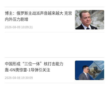
重技术而忽视了政治的复杂性和人性的因素。
而且，他在科技领域的成功并不一定能够直接
博主：俄罗斯主战派声音越来越大 克宫
内外压力剧增
转化为政治上的成功，政治舞台上的规则和科
2026-08-09 10:09:21
技领域有很大不同。
马斯克和特朗普之间的争端是近期备受关
注的事件。两人在政策主张和商业利益方面存
在冲突。特朗普的一些贸易保护政策和能源政
中国形成“三位一体”核打击能力
策与马斯克的企业发展理念相悖。这种争端导
轰-6N携惊雷-1导弹引关注
致特斯拉股价下跌约7%。股价下跌对特斯拉投
2026-08-08 19:30:09
资者来说是一个巨大打击，也影响了市场对特
斯拉未来发展的信心。这一事件反映了美国政
治与商业之间错综复杂的关系。政治人物的言
行可以直接影响商业企业的发展。马斯克成