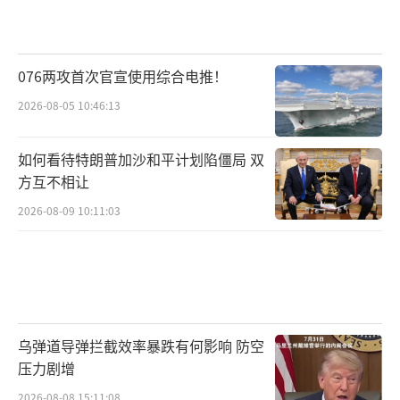
四月底，特朗普在白宫接受采访，当记者
问他《独立宣言》对他意味着什么时，他一本
076两攻首次官宣使用综合电推！
正经地回答：“这是一份关于团结、爱与尊重
2026-08-05 10:46:13
的宣言。”对历史背景完全不了解，把一份脱
离英国的殖民宣言说成“爱的表达”，让在场
如何看待特朗普加沙和平计划陷僵局 双
记者当场目瞪口呆。
方互不相让
2026-08-09 10:11:03
实际上，早在第一个任期内，前国防部长
马蒂斯就评论说，特朗普的理解能力可能只有
五六年级的水准。如今再次登台，他依旧用简
单粗暴的方式操作着复杂世界，以为自己仍可
靠“交易艺术”玩转国际舞台。
乌弹道导弹拦截效率暴跌有何影响 防空
压力剧增
可惜的是，这一次资本市场和国际社会不
2026-08-08 15:11:08