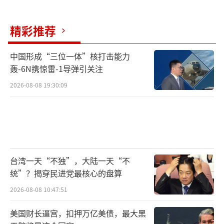
争，只在于能否打败中国同行的价格。”换句
话说，美国进口商要的是性价比，中国出口商
精彩推荐
依然握有主动权，关税成本最终还是转嫁到美
国消费者头上。
中国形成“三位一体”核打击能力
轰-6N携惊雷-1导弹引关注
这一点，经济学界早已反复强调，而特朗
2026-08-08 19:30:09
普始终不听。直到4月30日的内阁会议上，他终
于松口，承认关税可能让超市货架变空，商品
涨价，连孩子的玩具都可能从30个变成2个，还
更贵了几块钱。
台湾一天“不独”，大陆一天“不
如果关税战持续两三个月，等到价格全面
统”？揭穿民进党最核心的盘算
传导，美国消费者的生活成本将大幅上升。亚
2026-08-08 10:47:51
马逊甚至在商品详情页标注了因关税导致的价
美国财长逼宫，扣押万亿美债，最大黑
格上浮，结果遭到白宫批评，说是搞“政治操