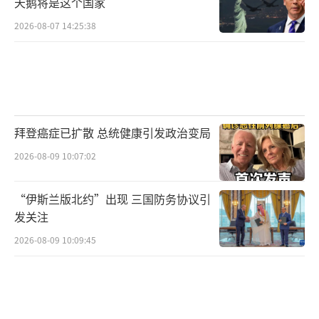
天鹅将是这个国家
作”，最终被迫修改成“运费调整”。
2026-08-07 14:25:38
事实摆在眼前，所谓解决赤字、促制造
业，统统只是特朗普的一厢情愿。
“川粉”经济学家的集体尴尬
拜登癌症已扩散 总统健康引发政治变局
在这场闹剧中，最尴尬的莫过于那些为特
2026-08-09 10:07:02
朗普经济政策摇旗呐喊的“川粉经济学
家”们。他们歪曲理论、强行解释，拼命为特
“伊斯兰版北约”出现 三国防务协议引
朗普的贸易战正名。甚至有人公开否定“特里
发关注
芬两难”（Triffin Dilemma）理论，认为美国
2026-08-09 10:09:45
不是靠赤字维持美元霸权，而是靠硬实力。
问题是，硬实力决定一国货币是否具备成
为储备货币的资格，但贸易赤字却是维持货币