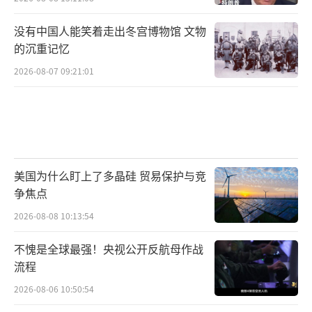
再买账。内部，遭遇中期选举和反对派强烈抵
制；外部，贸易对手早已积累反制经验。连他
没有中国人能笑着走出冬宫博物馆 文物
的沉重记忆
最引以为傲的对华关税，也以尴尬的“缩减3
0%”画上了句号。
2026-08-07 09:21:01
特朗普或许还没意识到，历史不会总为某
些人的“表演”让路。眼下的他，也许还能继
续折腾一阵，但每一次“翻云覆雨”背后，换
来的都是越来越稀薄的信任和越来越响亮的嘘
美国为什么盯上了多晶硅 贸易保护与竞
争焦点
声。
2026-08-08 10:13:54
不愧是全球最强！央视公开反航母作战
（责任编辑：张佳鑫）
流程
2026-08-06 10:50:54