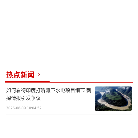
了10个百分点。这场贸易战像极了那些在小商
品市场里卖衣服的商贩：“这件100！你不要？
那300吧！”结果顾客还价：“10
块！”——“成交！”如此反复拉扯，不仅没给
美国争来实际利益，反倒把自己的信用作价清
空。
三大战略目标全军覆没
热点新闻
当初，特朗普信誓旦旦地宣称本轮加税是
如何看待印度打听雅下水电项目细节 刺
为了达成三大目标：缩小贸易赤字、缓解财政
探情报引发争议
赤字、推动制造业回流。然而现实却给了他当
2026-08-09 10:04:52
头一棒。
这三个目标，如今看来没有一个能够实