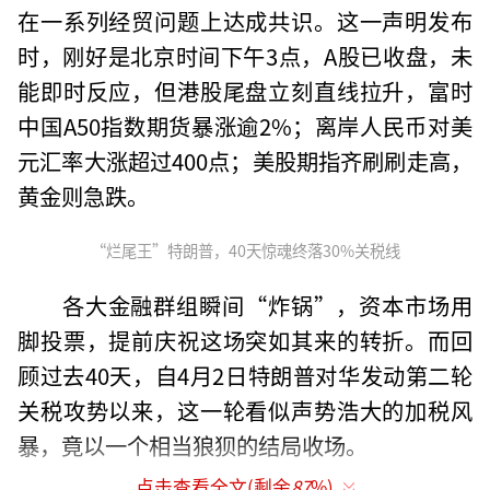
在一系列经贸问题上达成共识。这一声明发布
时，刚好是北京时间下午3点，A股已收盘，未
能即时反应，但港股尾盘立刻直线拉升，富时
中国A50指数期货暴涨逾2%；离岸人民币对美
元汇率大涨超过400点；美股期指齐刷刷走高，
黄金则急跌。
“烂尾王”特朗普，40天惊魂终落30%关税线
各大金融群组瞬间“炸锅”，资本市场用
脚投票，提前庆祝这场突如其来的转折。而回
顾过去40天，自4月2日特朗普对华发动第二轮
关税攻势以来，这一轮看似声势浩大的加税风
暴，竟以一个相当狼狈的结局收场。
点击查看全文(剩余
87
%)