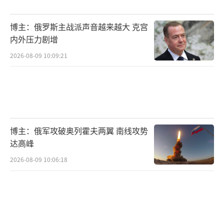
现。即便对部分行业关税已经飙升至五六十个
百分点，美国本土制造的综合成本（包括人
博主：俄罗斯主战派声音越来越大 克宫
工、能源、税负、环保）依旧远高于进口产
内外压力剧增
品。即便某些生产线重启，也无法带来大规模
2026-08-09 10:09:21
蓝领就业机会——自动化早已取代了人力工厂。
至于缓解贸易赤字和财政压力？10%的加
税对进口总量的抑制效果微乎其微。财政收入
的增加更是杯水车薪，换来的只是让美国消费
博主：俄军攻破奥列霍夫两翼 南线攻势
者承担更多成本——实际上，这种加税就是在变
达高峰
相向老百姓多收税。
2026-08-09 10:06:18
一位有三十年出口经验的外贸从业者直
言：“我们出口商基本不关心美国的关税是多
少，因为那是进口商要考虑的账。我们的竞