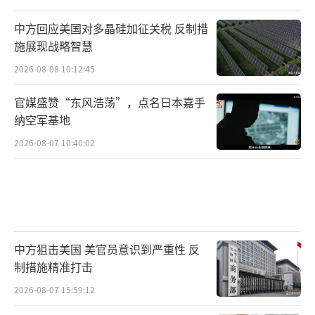
全球流通的必然机制。美国要让别国拥有美元
中方回应美国对多晶硅加征关税 反制措
储备，前提是你得从别人那里买东西，持续贸
施展现战略智慧
易逆差才是别人“拿到”美元的方式。脱离这
2026-08-08 10:12:45
个基本逻辑，谈美元地位，只能是空中楼阁。
官媒盛赞“东风浩荡”，点名日本嘉手
还有人宣称制造业回流才是美元信用的根
纳空军基地
基，这同样是偷换概念。现在的美元霸权，更
2026-08-07 10:40:02
多依赖美债市场的深度与流动性，美国经济的
开放性、资产透明性及法治环境，才是全球投
资者最看重的制度基础。不是你工厂重开几个
车间，美元信用就能起死回生。
中方狙击美国 美官员意识到严重性 反
结果呢？当特朗普轻描淡写地宣布“关税
制措施精准打击
战暂停”时，这些此前满嘴“理论”的学者瞬
2026-08-07 15:59:12
间哑火。有网友调侃：“川总怕不是来炒股炒