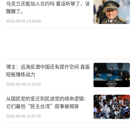
乌克兰还能加入北约吗 童话听够了，该
黄金的？拉一波大盘后拍拍屁股走人。”
醒醒了。
2026-08-08 13:24:48
5月12日当天，美股高开高走，三大指数均
创下3月以来新高。中概股全面反弹，纳斯达克
中国金龙指数劲涨5.4%。如此表现，倒像是特
朗普本人提前买好了底仓。
博主：远海反潜中国还有提升空间 直面
蛮横与无知，才是真相
短板锤炼战力
更可笑的是，有人还在绞尽脑汁地研
2026-08-08 15:10:37
究“特朗普主义”“反全球化潮流”“新保守
从国民党的变迁到民进党的续命逻辑：
经济路线”等“主义”来解释他的举动。但特
它们最怕“民主台湾”叙事被揭穿
朗普本人或许根本没听说过这些词。他关心的
2026-08-08 10:47:35
不是战略逻辑，而是电视镜头、民调数据，以
及能不能在下一轮大选中制造出声量。