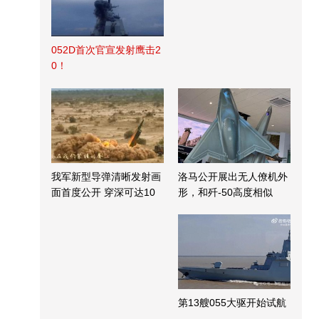
052D首次官宣发射鹰击2
0！
我军新型导弹清晰发射画
洛马公开展出无人僚机外
面首度公开 穿深可达10
形，和歼-50高度相似
米
第13艘055大驱开始试航