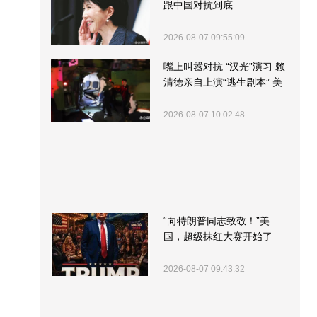
跟中国对抗到底
2026-08-07 09:55:09
嘴上叫嚣对抗 “汉光”演习 赖
清德亲自上演“逃生剧本” 美
军方围观“服务”
2026-08-07 10:02:48
“向特朗普同志致敬！”美
国，超级抹红大赛开始了
2026-08-07 09:43:32