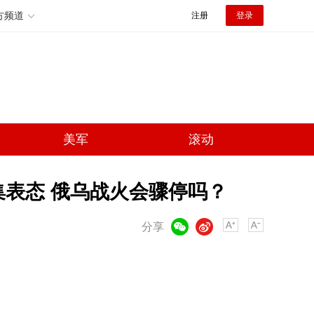
方频道
注册
登录
美军
滚动
集表态 俄乌战火会骤停吗？
微信
微博
分享