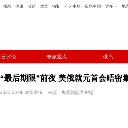
插画
健康
公益
优选
法制
守艺中华
应急中国
更多
地
每日评论
专家观点
俄乌
“最后期限”前夜 美俄就元首会晤密
2025-08-08 09:50:49
来源：央视新闻客户端