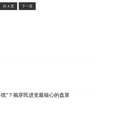
共
4
页
下一页
不统”？揭穿民进党最核心的盘算