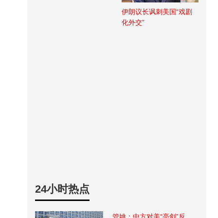
伊朗议长讽刺美国“戏剧
化外交”
24小时热点
管姚：中方对美“亮剑”反