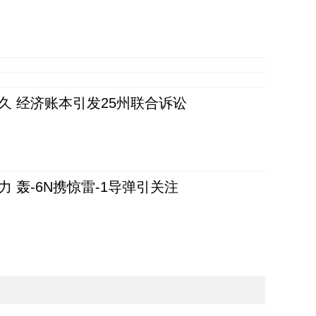
久 经济账本引发25州联合诉讼
 轰-6N携惊雷-1导弹引关注