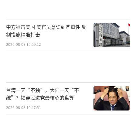
链。中国凭借产业集聚和完善的基础设施，将
生产成本压缩至极限，其他国家的产品价格可
能比加征关税后的中国商品还要高。
中方狙击美国 美官员意识到严重性 反
制措施精准打击
即便美国能找到替代供应链或找不到，短
2026-08-07 15:59:12
期内仍难以避免通货膨胀。此次通胀并非由货
币政策引起，加息或降息都无法解决关税引发
的问题。这意味着美国民众只能承担额外的经
济负担。
台湾一天“不独”，大陆一天“不
特朗普加征关税的初衷是推动制造业回流
统”？揭穿民进党最核心的盘算
美国，为底层民众创造就业机会。然而，工作
2026-08-08 10:47:51
机会尚未出现，底层民众却要为加征关税付出
代价。这种情况可能会对共和党在中期选举中
的表现产生不利影响。