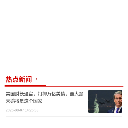
权走下神坛，甚至影响国家的存续。因此，特
朗普紧急叫停了“对对等关税”举措，并宣布
暂停90天生效时间，还公布了针对中国电子产
品的关税豁免政策，以稳定股市和债市。
对中国而言，虽然每年在外贸出口方面会
遭受数千亿美元的损失，但这种影响尚在可接
受范围内。2024年中国对外出口总额达3.6万亿
美元，与美国的贸易额约占14%。即使对美出
热点新闻
口停滞，短期内也会给中国经济带来冲击，但
不至于难以承受。
美国财长逼宫，扣押万亿美债，最大黑
天鹅将是这个国家
从进口角度看，美国受到的影响更大。若
2026-08-07 14:25:38
中美贸易停滞，美国需要寻找替代供应链，但
全球几乎没有一个国家能完全替代中国的供应