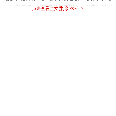
明特朗普政府可能准备与中国商谈双边贸易问
点击查看全文(剩余
73
%)
题。
美国挑起的关税战争对双方都造成了损
失。从目前情况看，美国的损失更为严重。特
朗普推行的对等关税措施生效后，美国金融市
场遭受“股债双杀”，股市暴跌，美债滞销，
收益率上升。
中国每年对美出口规模庞大，2024年对美
出口额达到5426亿美元。但在加征145%关税
的情况下，这些商品在美国市场的竞争力将大
大下降，导致对美外贸萎缩。
对于美国来说，这一局面可能导致美元霸