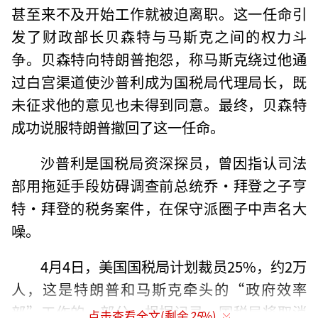
甚至来不及开始工作就被迫离职。这一任命引
发了财政部长贝森特与马斯克之间的权力斗
争。贝森特向特朗普抱怨，称马斯克绕过他通
过白宫渠道使沙普利成为国税局代理局长，既
未征求他的意见也未得到同意。最终，贝森特
成功说服特朗普撤回了这一任命。
沙普利是国税局资深探员，曾因指认司法
部用拖延手段妨碍调查前总统乔·拜登之子亨
特·拜登的税务案件，在保守派圈子中声名大
噪。
4月4日，美国国税局计划裁员25%，约2万
人，这是特朗普和马斯克牵头的“政府效率
部”工作的一部分。根据记录，国税局将取消
点击查看全文(剩余
25
%)