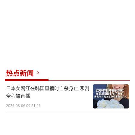
深度占领。2001年中国加入WTO后，美国转基
因大豆凭借低价优势涌入。2000年末，美国大
豆占中国进口量的一半以上。此后，虽然占比
有所下降，但随着中国进口基数的不断增大，
美国大豆对中国的出口总量日益增多。2015年
至2017年，中国从美国进口大豆分别为2841万
吨、3366万吨、3285万吨，占总进口量的比例
热点新闻
分别为35%、40%和34%。
日本女网红在韩国直播时自杀身亡 悲剧
中美围绕大豆的博弈堪称“经济暗战”。
全程被直播
美国利用技术、产能和政府补贴打击中国脆弱
2026-08-06 09:21:46
的大豆供应链，甚至采取非常规手段打击抗风
险能力弱的中国种植户。例如2003年的“大豆
战争”，美国农业部发布报告称大豆库存将降