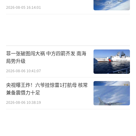
部署。2023年，大豆种植面积达到1.57亿亩，
2026-08-05 16:14:01
同比增长1.95%，是1958年以来最高水平。中
国企业也在政策推动下，围绕农业科技进行大
豆创新。北大荒集团尾山农场推广高蛋白、高
产量的优质大豆品种，使得大豆种植最高亩产
达569.25斤。重庆交通大学科研团队在内蒙古
菲一张破图闯大祸 中方四箭齐发 南海
乌兰布和沙漠取得重大突破，试验田大豆亩产
局势升级
达280公斤。
2026-08-06 10:41:07
对外，中国着力匹配更多大豆卖家，尤其
央视曝王炸！六爷挂惊雷1打航母 核常
兼备震慑力十足
是物产丰富、农业基础较好的南美国家。上一
轮贸易战打响后，中国逐步减少美豆进口，巴
2026-08-06 10:38:19
西逐渐成为中国大豆供应重构的最大赢家。202
1年以来，巴西大豆产量持续增长，保持世界第
一的位置。相比美国大豆，巴西豆价格更低，