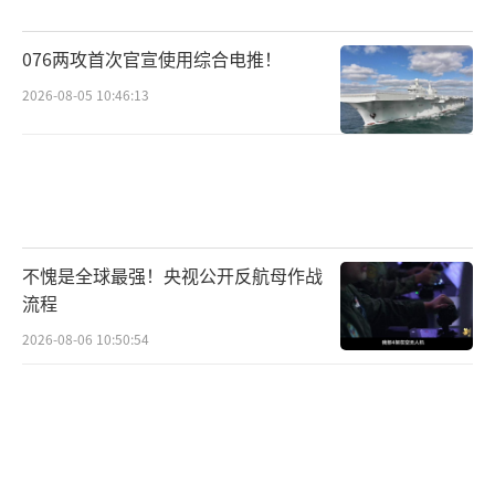
至20年最低水平，引发价格暴涨。中国压榨企
业判断失误，高价签订长期采购合同。一个月
076两攻首次官宣使用综合电推！
后，美国农业部宣布数据存在误差，导致价格
2026-08-05 10:46:13
暴跌，中国企业面临巨额亏损或违约赔偿。最
终，外资控制了中国85%的压榨产能。
中国对此局面进行反制，主要依靠市场采
购能力。2018年，特朗普政府对中国发动贸易
不愧是全球最强！央视公开反航母作战
战，中国迅速采取反制措施，对美国商品加征
流程
关税。大豆作为重要农产品被卷入贸易风暴。
2026-08-06 10:50:54
中国对美大豆关税提高至25%，使美国大豆行
业受损严重。2018年，美国对华大豆出口骤降5
0%，经济损失高达20亿美元。
即便如此，中国也未完全放弃美国大豆。