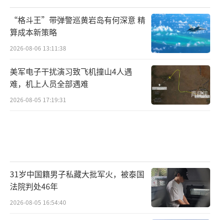
含油量和蛋白含量略高，杂质含量明显较低。
“格斗王”带弹警巡黄岩岛有何深意 精
加上贸易摩擦背景，中国需要更加安全友善的
算成本新策略
合作伙伴。今年中美互加征关税后，巴西总统
2026-08-06 13:11:38
卢拉决定访华，显示商贸诚意。这让中国在大
美军电子干扰演习致飞机撞山4人遇
豆上的“B计划”更具确定性，给食品工业、饲
难，机上人员全部遇难
料行业、养殖行业带来信心。
2026-08-05 17:19:31
如今，大豆依然是美国对华出口规模最大
的农产品，价值超800亿元，但在中国市场的份
额已明显缩减。2017年至2024年，中国自美大
豆进口量从3285万吨降至2213万吨，市场份额
31岁中国籍男子私藏大批军火，被泰国
从34%滑落至22%。2024年，中国大豆进口中
法院判处46年
巴西大豆占比约70%，是美国的三倍多。
2026-08-05 16:54:40
目前，巴西大豆并不能100%替代美国大