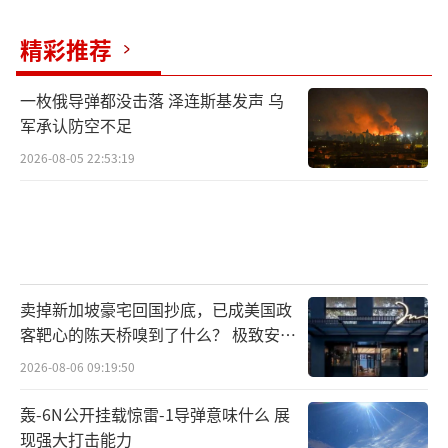
美国大豆价格低于国内，且蛋白质和油脂含量
更高。为了丰富餐桌和展现开放形象，中国食
精彩推荐
品业和养殖业长期与美国大豆紧密绑定。同
一枚俄导弹都没击落 泽连斯基发声 乌
样，美国也难以割舍中国市场。2023年，中国
军承认防空不足
对美国大豆的采购量占其出口量的51%。2024
2026-08-05 22:53:19
年，中国又购买了美国近48%的大豆出口，继
续成为美国农民的最大金主。然而，2025年关
税冲突升级打破了这种平衡，中国已做好“完
全脱钩”的准备。
卖掉新加坡豪宅回国抄底，已成美国政
中国的大豆破局之路在于两条腿走路：扩
客靶心的陈天桥嗅到了什么？ 极致安全
大本土种植和重构海外来源。对内，中央一号
的追寻
2026-08-06 09:19:50
文件将“大豆扩种计划”上升为战略高度，从
轰-6N公开挂载惊雷-1导弹意味什么 展
种植面积、模式、区域和技术等方面做了详细
现强大打击能力