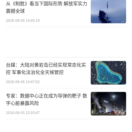
从《制胜》看当下国际形势 解放军实力
豆。南北半球因素决定了两者种植与上市时间
震撼全球
交替，单纯依赖进口巴西大豆可能在四季度和
2026-08-06 14:45:19
一季度出现阶段性短缺。此外，美国大豆品质
更稳定，海运时间更短。即便是巴西生产的大
豆，其背后可能也是美国资本的所有权，这还
不包括美国资本和国际资本对农机、种子、化
肥、海运等一系列生产要素的垄断。更重要的
台媒：大陆对黄岩岛已经实现常态化实
控 军事化法治化全天候管控
是，中国和巴西尚未实现本币结算，交易仍需
通过美元完成。因此，中国还需不断开拓更多
2026-08-06 14:47:02
海外卖家，不仅有巴西和阿根廷这样的南美国
专家：数据中心正在成为导弹的靶子 数
家，还应培育非洲、中亚、东欧等其他产地。
字心脏暴露风险
一粒大豆折射出大国农业的艰难转型，粮食安
2026-08-05 22:55:47
全需要“自力更生”与“广交朋友”并举。
（责
任编辑：卢其龙 CM0882）