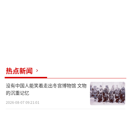
酿。
李在明的警告成真？民心未必如法院所向
就在宪法法院作出判决前的两天，3月22
日，在野党领袖李在明曾公开预言称，如果尹
锡悦的弹劾案最终被驳回，国家将陷入失序的
危险局面，甚至可能滑向崩塌边缘。如今看
热点新闻
来，他的这番话颇有“先见之明”的意味，令
人不禁猜测他是否已提前获悉了法官们的投票
没有中国人能笑着走出冬宫博物馆 文物
倾向。
的沉重记忆
2026-08-07 09:21:01
然而，尽管韩德洙的弹劾案被驳回，其实
并不意味着尹锡悦就能高枕无忧。原因很简
单：两人的情况有本质区别。韩德洙更多是政