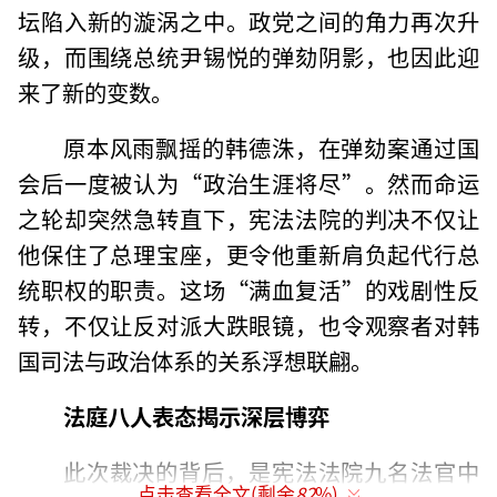
坛陷入新的漩涡之中。政党之间的角力再次升
级，而围绕总统尹锡悦的弹劾阴影，也因此迎
来了新的变数。
原本风雨飘摇的韩德洙，在弹劾案通过国
会后一度被认为“政治生涯将尽”。然而命运
之轮却突然急转直下，宪法法院的判决不仅让
他保住了总理宝座，更令他重新肩负起代行总
统职权的职责。这场“满血复活”的戏剧性反
转，不仅让反对派大跌眼镜，也令观察者对韩
国司法与政治体系的关系浮想联翩。
法庭八人表态揭示深层博弈
此次裁决的背后，是宪法法院九名法官中
点击查看全文(剩余
82
%)