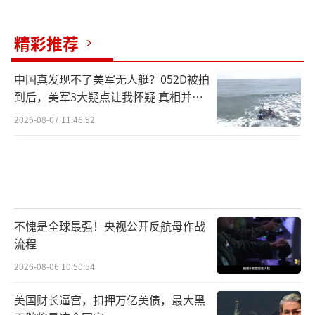
成身退”
精彩推荐
对于国民力量党来说，这次总理弹劾案被
驳回无疑是一场阶段性的胜利。他们在政治与
中国真发现不了美军无人艇？052D被拍
司法上的运作，暂时稳住了局面。但胜利背后
到后，美军3大疑点让我怀疑 真相并非
如此
也隐藏着复杂的权力算计。一旦确认尹锡悦成
2026-08-07 11:46:52
功度过弹劾危机，执政党是否会继续支持他，
恐怕就不是板上钉钉的事了。
从现实政治利益出发，国民力量党内部已
有声音指出，应当在适当时机“请”尹锡悦主
不愧是全球最强！央视公开反航母作战
动辞职，以避免持续对立影响选情和党内形
流程
象。一旦局势稳定，他们可能会“顺水推
2026-08-06 10:50:54
舟”，借口党内更新换代为由，将尹锡悦“和
美国财长逼宫，扣押万亿美债，最大黑
平送走”，以保存执政基础。这种“卸磨杀