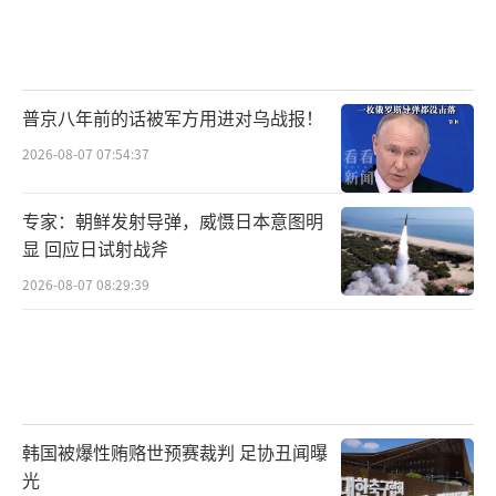
普京八年前的话被军方用进对乌战报！
2026-08-07 07:54:37
专家：朝鲜发射导弹，威慑日本意图明
显 回应日试射战斧
2026-08-07 08:29:39
韩国被爆性贿赂世预赛裁判 足协丑闻曝
光