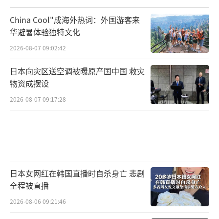
下来的风暴中心，恐怕就将轮到李在明。
China Cool"成海外热词：外国游客来
韩国政坛“多事之秋”，风雨欲来
华避暑体验独特文化
2026-08-07 09:02:42
总理弹劾案的突然反转，像是一颗信号
弹，引爆了韩国政坛原本就暗流涌动的局势。
日本向灾区送空调被曝原产国中国 救灾
物资成摆设
尹锡悦虽然暂时看似占得上风，但他的弹劾案
2026-08-07 09:17:28
仍悬而未决，背后舆情汹涌；李在明则仿佛身
处风口浪尖，随时可能成为新的“焦点人
物”。
在这场尚未落幕的政治大剧中，谁是真正
的赢家，谁又将被历史写入“失败者”的行
日本女网红在韩国直播时自杀身亡 悲剧
全程被直播
列，恐怕还要等到风暴完全过去之后才能知
2026-08-06 09:21:46
晓。但可以肯定的是，这场风暴还远未平息，