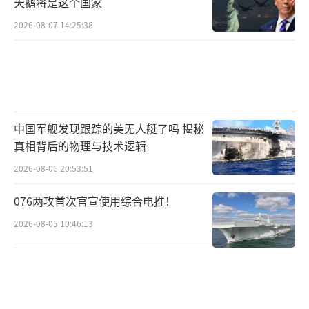
天鹅将是这个国家
驴”的政治操作，在韩国政坛早已有先例。
2026-08-07 14:25:38
李在明处境堪忧，或成下一个“被清算
者”
与此同时，反对派阵营中的李在明，也正
面临前所未有的压力。他此前因多起案件被调
中国军舰发现跟踪的美无人艇了吗 揭秘
真相背后的物理与技术逻辑
查，如今在韩德洙“绝地反击”之后，执政党
2026-08-06 20:53:51
极有可能借胜利之势发起新一轮打击。李在明
此前虽多次涉险过关，但若执政党全面动员，
076两攻首次官宣使用综合电推！
加之司法系统的配合，其政治生命也可能遭遇
2026-08-05 10:46:13
沉重打击。
毕竟，韩国政治从不缺乏“反转”剧情。
一个月前，谁能想到韩德洙能安然无恙？而接