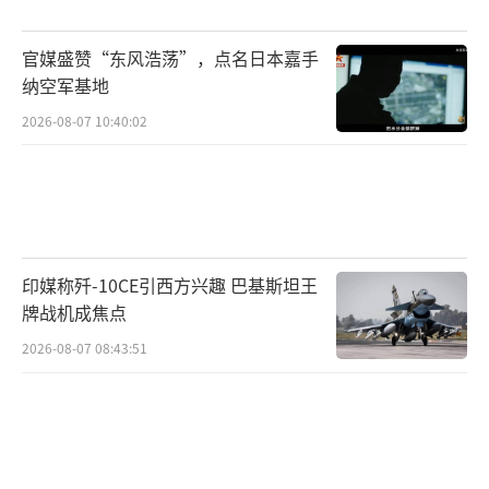
治责任和政策失误上的质疑，而尹锡悦则身陷
更为严重的争议，包括涉嫌触犯内乱、叛国等
官媒盛赞“东风浩荡”，点名日本嘉手
极为敏感的罪名。这类问题一旦被坐实，不仅
纳空军基地
是职位难保，更可能危及整个国家体制的稳
2026-08-07 10:40:02
定。
更值得注意的是，来自民间的压力也在持
续升温。最新民调显示，有多达58%的受访民
众明确表示支持弹劾尹锡悦。这一数字意味
印媒称歼-10CE引西方兴趣 巴基斯坦王
牌战机成焦点
着，虽然法院裁决对他有利，但他已经失去了
相当一部分国民的信任。若执政党继续无视民
2026-08-07 08:43:51
意、强行庇护，未来的政治代价恐怕难以承
受。
执政党下一步如何走棋？尹锡悦或被“功