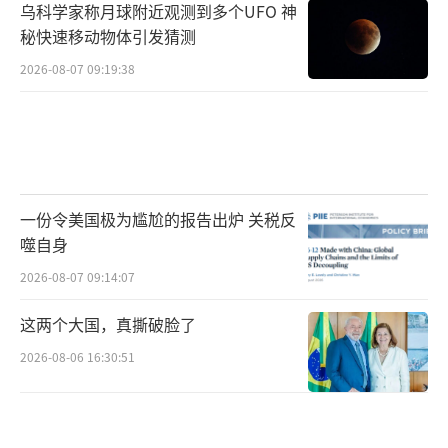
韩国政坛或许即将迎来更加动荡混乱的“下半
乌科学家称月球附近观测到多个UFO 神
场”。
秘快速移动物体引发猜测
（责任编辑：张佳鑫）
2026-08-07 09:19:38
一份令美国极为尴尬的报告出炉 关税反
噬自身
2026-08-07 09:14:07
这两个大国，真撕破脸了
2026-08-06 16:30:51