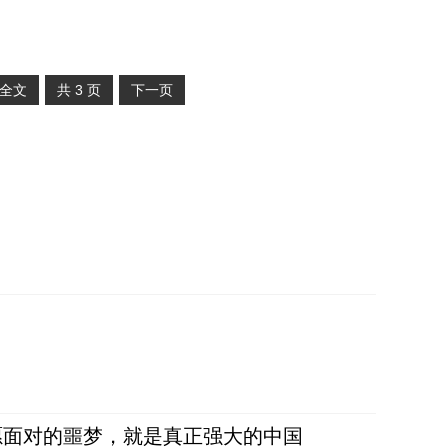
全文
共
3
页
下一页
愿面对的噩梦，就是真正强大的中国