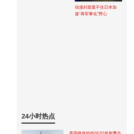
动漫封面遮不住日本加
速“再军事化”野心
24小时热点
美国媒体炒作052D发射鹰击