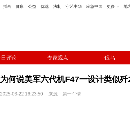
插画
健康
公益
优选
法制
守艺中华
应急中国
更多
地
每日评论
专家观点
俄乌
为何说美军六代机F47一设计类似歼2
2025-03-22 16:23:50
来源：
第一军情