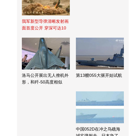
我军新型导弹清晰发射画
面首度公开 穿深可达10
米
洛马公开展出无人僚机外
第13艘055大驱开始试航
形，和歼-50高度相似
中国052D在冲之鸟礁海
域实弹射击，日本急了