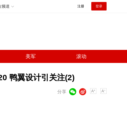
方频道
注册
登录
美军
滚动
0 鸭翼设计引关注(2)
微信
微博
分享