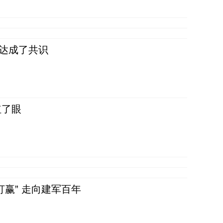
民达成了共识
红了眼
赢” 走向建军百年