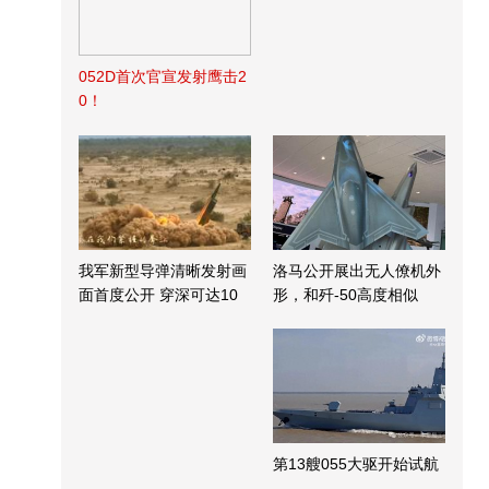
052D首次官宣发射鹰击2
0！
我军新型导弹清晰发射画
洛马公开展出无人僚机外
面首度公开 穿深可达10
形，和歼-50高度相似
米
第13艘055大驱开始试航