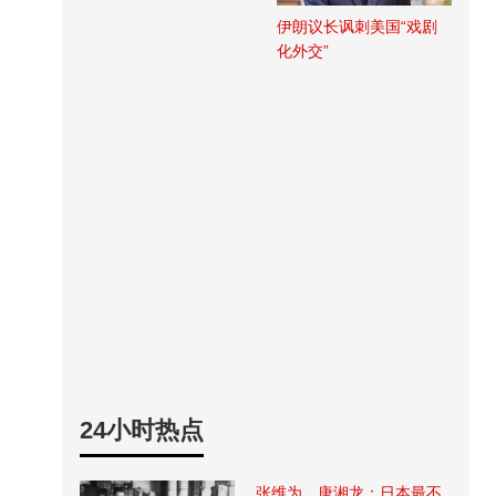
伊朗议长讽刺美国“戏剧
化外交”
24小时热点
张维为、唐湘龙：日本最不