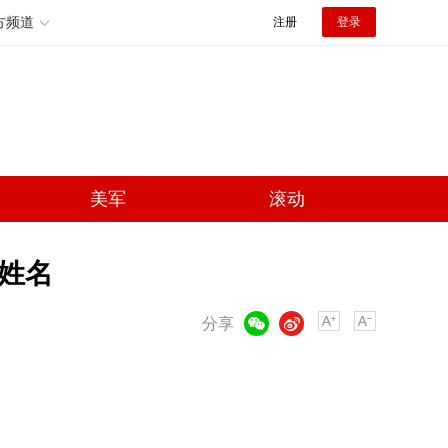
方频道
注册
登录
美军
滚动
工姓名
微信
微博
分享