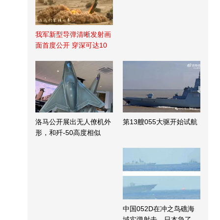
我军新型导弹清晰发射画
面首度公开 穿深可达10
米
洛马公开展出无人僚机外
第13艘055大驱开始试航
形，和歼-50高度相似
中国052D在冲之鸟礁海
域实弹射击，日本急了