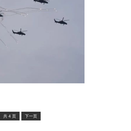
共
4
页
下一页