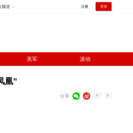
方频道
注册
登录
美军
滚动
凤凰”
微信
微博
分享