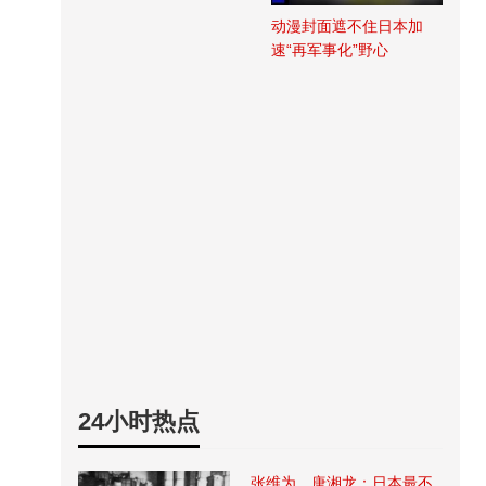
动漫封面遮不住日本加
速“再军事化”野心
24小时热点
张维为、唐湘龙：日本最不