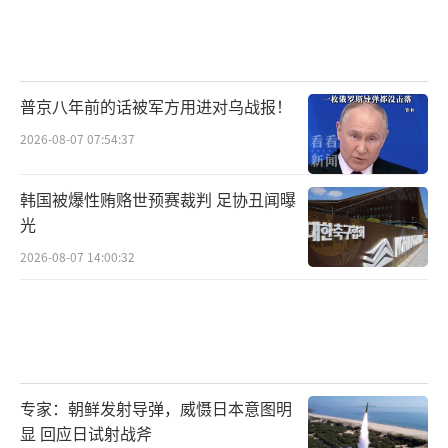
普京八年前的话被军方用进对乌战报！
2026-08-07 07:54:37
韩国被爆性贿赂世预赛裁判 足协丑闻曝
光
2026-08-07 14:00:32
专家：朝鲜发射导弹，威慑日本意图明
显 回应日试射战斧