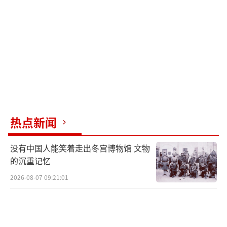
麦反对，将对其征收关税，甚至不排除使用武
力的可能性。白宫国家安全委员会发言人随后
声称，特朗普总统认为格陵兰岛的安全和保障
对美国很重要，并致力于保护美国在北极的利
益。
2019年8月，时任美国总统特朗普被曝曾讨
论购买格陵兰岛，但遭到时任格陵兰外交部长
热点新闻
巴格尔的拒绝。丹麦首相弗雷泽里克森在接受
没有中国人能笑着走出冬宫博物馆 文物
采访时表示，美国是丹麦最重要的盟友，她不
的沉重记忆
相信美国会动用军事或经济手段来控制格陵兰
2026-08-07 09:21:01
岛。她重申，欢迎美国对北极地区的兴趣，但
必须以尊重格陵兰人民的方式进行。
格陵兰岛自治政府总理穆特·埃格德也在