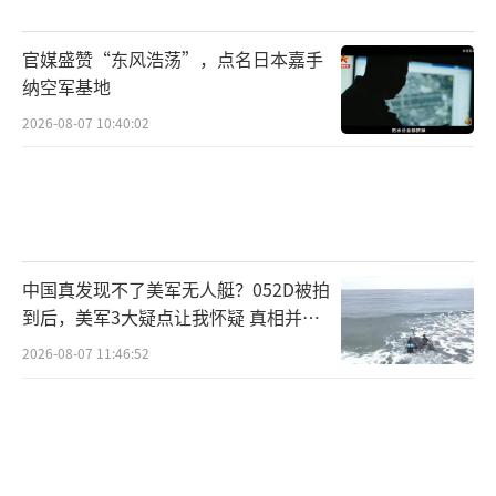
社交媒体上表示，格陵兰岛的未来应该由格陵
官媒盛赞“东风浩荡”，点名日本嘉手
兰人决定，并强调他们正在为最终脱离丹麦而
纳空军基地
努力。报道提到，特朗普与弗雷泽里克森的通
2026-08-07 10:40:02
话细节显示，特朗普在谈话中表现出了咄咄逼
人和对抗性，这让欧洲方面担忧跨大西洋关系
可能面临更大压力。
（责任编辑：张蕾 TT0001）
中国真发现不了美军无人艇？052D被拍
到后，美军3大疑点让我怀疑 真相并非
如此
2026-08-07 11:46:52