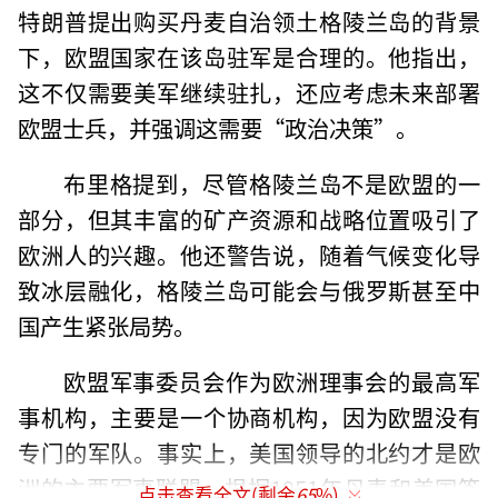
特朗普提出购买丹麦自治领土格陵兰岛的背景
下，欧盟国家在该岛驻军是合理的。他指出，
这不仅需要美军继续驻扎，还应考虑未来部署
欧盟士兵，并强调这需要“政治决策”。
布里格提到，尽管格陵兰岛不是欧盟的一
部分，但其丰富的矿产资源和战略位置吸引了
欧洲人的兴趣。他还警告说，随着气候变化导
致冰层融化，格陵兰岛可能会与俄罗斯甚至中
国产生紧张局势。
欧盟军事委员会作为欧洲理事会的最高军
事机构，主要是一个协商机构，因为欧盟没有
专门的军队。事实上，美国领导的北约才是欧
洲的主要军事联盟。根据1951年丹麦和美国签
点击查看全文(剩余
65
%)