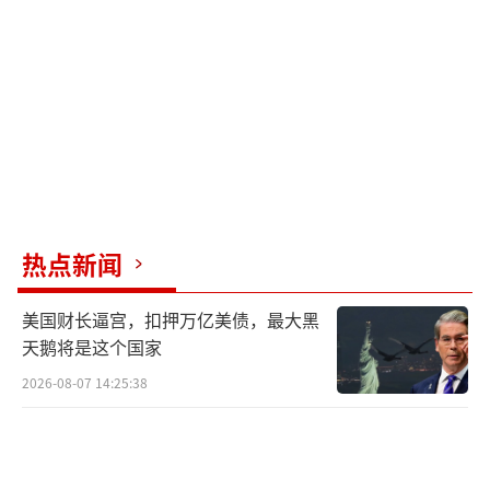
对于被定罪的被告和支持者来说，赦免是
对总统政敌不公正迫害的平反。但民主党人和
部分执法人员对此表示批评。前众议院议长佩
洛西认为这一行为是对司法体系的侮辱。两名
遭到暴徒殴打的警察表示，这表明对特朗普的
忠诚比法治更重要。
热点新闻
大多数美国民众也不支持赦免暴力罪犯。
民意调查显示，只有约2/10的美国成年人赞成
美国财长逼宫，扣押万亿美债，最大黑
赦免，而6/10的人反对。共和党内部对此也有
天鹅将是这个国家
分歧，一些议员努力为特朗普的决定辩护。
2026-08-07 14:25:38
专家警告，这一赦免可能会使“骄傲男
孩”和其他白人至上主义团体更加大胆，甚至