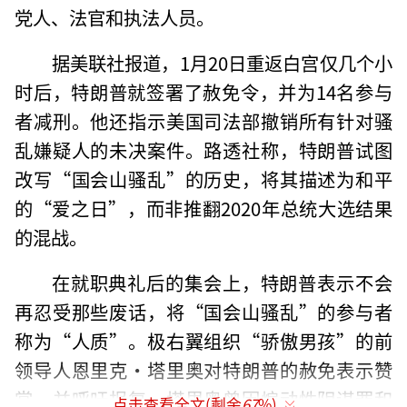
党人、法官和执法人员。
据美联社报道，1月20日重返白宫仅几个小
时后，特朗普就签署了赦免令，并为14名参与
者减刑。他还指示美国司法部撤销所有针对骚
乱嫌疑人的未决案件。路透社称，特朗普试图
改写“国会山骚乱”的历史，将其描述为和平
的“爱之日”，而非推翻2020年总统大选结果
的混战。
在就职典礼后的集会上，特朗普表示不会
再忍受那些废话，将“国会山骚乱”的参与者
称为“人质”。极右翼组织“骄傲男孩”的前
领导人恩里克·塔里奥对特朗普的赦免表示赞
赏，并呼吁报复。塔里奥曾因煽动性阴谋罪和
点击查看全文(剩余
67
%)