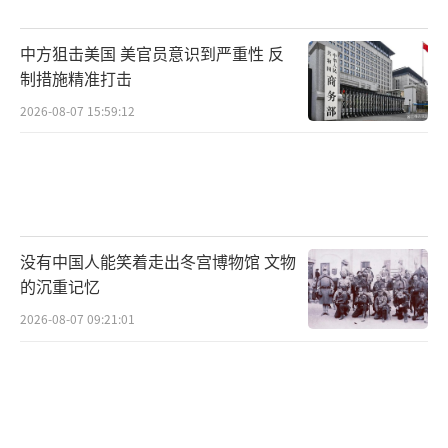
公开呼吁政治暴力。许多特朗普的支持者在右
翼在线论坛上赞扬赦免，一些人甚至威胁支持
中方狙击美国 美官员意识到严重性 反
起诉的人。
制措施精准打击
2026-08-07 15:59:12
特朗普在2020年竞选连任失败后，宣称选
举存在大规模舞弊。2021年1月6日，他的支持
者闯入美国国会大厦，打断参众两院认证拜登
赢得总统选举的联席会议，造成5人死亡、上百
名警察受伤及数百万美元财物损失。
没有中国人能笑着走出冬宫博物馆 文物
（责任编辑：
的沉重记忆
卢其龙 CM0882）
2026-08-07 09:21:01