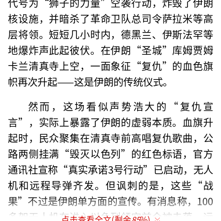
代号为“狮子的力量”空袭行动，炸毁了伊朗
核设施，并暗杀了革命卫队总司令萨拉米等高
层将领。短短几小时内，德黑兰、伊斯法罕等
地爆炸声此起彼伏。在伊朗“圣城”库姆贾姆
卡兰清真寺上空，一面象征“复仇”的血色旗
帜再次升起——这是伊朗的传统仪式。
然而，这场看似声势浩大的“复仇宣
言”，实际上暴露了伊朗的虚弱本质。血旗升
起时，民众聚集在清真寺前高唱复仇歌曲，公
路两侧挂满“毁灭以色列”的红色标语，官方
通讯社宣称“真实承诺3号行动”已启动，无人
机和远程导弹齐发。但讽刺的是，这些“战
果”不过是伊朗单方面的宣传。有消息称，100
多架无人机在进入以色列领空前全被击落，远
点击查看全文(剩余
85
%)