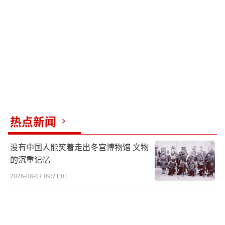
武器研发。对以色列而言，与其等到伊朗拥有
核武器后再被动防御，不如“先发制人”彻底
摧毁其核能力。
革命卫队总司令萨拉米的死亡不仅是军事
层面的重创，更是伊朗政坛的一次大地震。作
为伊朗最高领袖哈梅内伊的亲密盟友，萨拉米
的身亡可能引发伊朗内部权力斗争。以色列通
热点新闻
过精准暗杀，试图瓦解伊朗的军事指挥体系，
没有中国人能笑着走出冬宫博物馆 文物
迫使德黑兰陷入内乱。
的沉重记忆
有消息称，以色列F-35战机得以在约旦境
2026-08-07 09:21:01
内升空行动，提前摧毁伊朗无人机。这背后或
许隐藏着美以与约旦的“秘密合作”——通过提
供情报和基地使用权，以色列得以绕过波斯湾