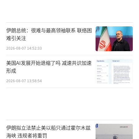
场“表演式反抗”终究掩盖不了其实力的衰
退。以色列的精准打击暴露了伊朗核计划的脆
弱性，而德黑兰的“有心无力”则揭示了中东
伊朗总统：很难与最高领袖联系 联络困
强权的虚张声势。在这场“狮与狮”的较量
难引关注
中，真正的输家或许是整个中东乃至世界——当
2026-08-07 14:52:33
核威胁与地缘冲突交织，没有人能独善其身。
美国AI发展开始退缩了吗 减速共识加速
未来，伊朗是否会祭出“杀手锏”？以色
形成
列能否彻底掐断伊朗的核野心？国际社会又能
2026-08-07 13:58:54
否在战火蔓延前推动对话？这些问题的答案将
决定中东下一个十年的命运。我们唯有拭目以
待，并警惕那面血旗背后可能引爆的下一场风
暴。
（责任编辑：张蕾 TT0001）
伊朗拟立法禁止美以船只通过霍尔木兹
海峡 违规者将重罚