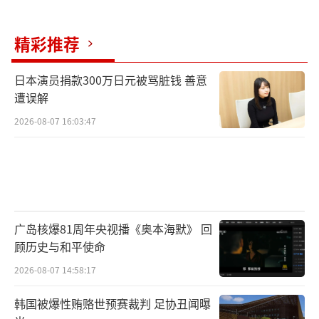
朗的“霍拉姆沙赫尔-4”导弹虽号称能穿
透“铁穹”系统，但实战中能否突破以色列的
精彩推荐
多层防空网仍是未知数。相比之下，以色列的F
-35I隐身战机、F-15I重型轰炸机和海军巡航导
日本演员捐款300万日元被骂脏钱 善意
弹，已形成覆盖海陆空的立体打击体系。
遭误解
2026-08-07 16:03:47
伊朗长期以来依赖“代理人战争”牵制以
色列，但此次冲突中，其盟友的表现令人失
望。哈马斯、真主党、胡塞武装等组织在巴以
冲突中屡遭重创，已无力承担“围攻以色
列”的重任。黎巴嫩真主党甚至因内部派系斗
广岛核爆81周年央视播《奥本海默》 回
争，迟迟未能发动大规模袭击。这种“盟友疲
顾历史与和平使命
软”的局面使得伊朗无法通过多线作战分散以
2026-08-07 14:58:17
色列的压力。
韩国被爆性贿赂世预赛裁判 足协丑闻曝