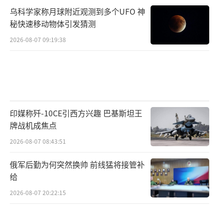
乌科学家称月球附近观测到多个UFO 神
伊朗与以色列的直接冲突可能引发黎巴
秘快速移动物体引发猜测
嫩、叙利亚、也门等国的连锁反应。胡塞武装
2026-08-07 09:19:38
可能借机攻击红海商船，真主党或对以色列北
部边境发动袭击，而伊拉克什叶派武装也可能
卷入战局。一旦冲突蔓延至伊拉克或海湾地
区，美国与伊朗的正面冲突将难以避免。
印媒称歼-10CE引西方兴趣 巴基斯坦王
俄罗斯虽未公开表态，但其在叙利亚的军
牌战机成焦点
事存在和对伊朗的能源合作使其成为这场冲突
2026-08-07 08:43:51
的潜在“搅局者”。若美伊矛盾持续升级，俄
俄军后勤为何突然换帅 前线猛将接管补
罗斯可能通过军售或外交手段进一步介入，加
给
剧中东局势的复杂性。
2026-08-07 20:22:15
伊朗的“复仇血旗”再次升起，但这