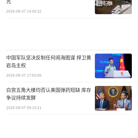
光
更值得深思的是，美以早已发出“伊朗核
威胁升级”的预警，但德黑兰方面却未及时转
2026-08-07 14:00:32
移重要人员。这种“疏忽大意”背后，或许暗
藏伊朗国内政治的复杂博弈。革命卫队与政
府、宗教领袖之间的权力斗争可能导致决策效
率低下；而核科学家和高级将领的接连遇袭也
中国军队坚决反制任何闹海图谋 捍卫黄
暴露出伊朗安全部门的漏洞。一场“未雨绸
岩岛主权
缪”的失败，或许正是伊朗统治阶层内部分裂
2026-08-07 17:05:06
的缩影。
白宫五角大楼均否认美国弹药短缺 库存
这场冲突的升级离不开外部势力的“推
争议持续发酵
手”。美国虽公开否认参与，但其对以色列
2026-08-07 09:19:21
的“战略默许”显而易见。特朗普政府此前多
次警告伊朗“不得突破核红线”，而以色列
的“先发制人”行动某种程度上是美以“联合