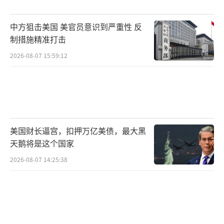
的复杂地形，直接打击伊朗核心区域。而伊朗
中方狙击美国 美官员意识到严重性 反
无人机的“零命中”，则暴露了其防空系统的
制措施精准打击
致命缺陷：面对高超音速武器和隐身战机，伊
2026-08-07 15:59:12
朗的老旧雷达和导弹系统形同虚设。
面对以色列的“骑脸输出”，伊朗的反击
显得力不从心。尽管官方宣称“真实承诺3号行
动”已启动，但现实中的行动力与宣传力度严
美国财长逼宫，扣押万亿美债，最大黑
重脱节。这种“声势大、行动小”的矛盾折射
天鹅将是这个国家
出伊朗当前的多重困境。
2026-08-07 14:25:38
伊朗的导弹部队曾是其“国之利器”，但
以色列此番已将伊朗的导弹发射车和基地纳入
打击范围，并公开摧毁视频。更致命的是，伊