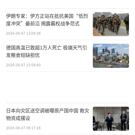
剧本”的一部分。此外，国际原子能机构对伊
伊朗专家：伊方正站在抵抗美国“低烈
朗的“不合作”指控也为以色列的军事行动提
度冲突”最前沿 揭露霸权战争范式
供了“合法外衣”。
2026-08-07 13:09:38
目前来看，伊朗的“复仇”行动仍停留在
德国高温已致超1万人死亡 极端天气引
舆论层面，但若其后续无法拿出实质性反制措
发粮食短缺担忧
施，血旗和标语将彻底沦为“笑柄”。然而，
2026-08-07 15:59:40
这场冲突的潜在风险不容忽视。
若伊朗因核设施被毁而彻底放弃和平利用
核能的承诺，中东地区或将掀起新一轮“核竞
赛”。沙特、阿联酋等国可能效仿伊朗发展核
日本向灾区送空调被曝原产国中国 救灾
技术，而以色列的“核模糊”政策也将被
物资成摆设
迫“透明化”，导致全球核不扩散体系进一步
2026-08-07 09:17:28
瓦解。