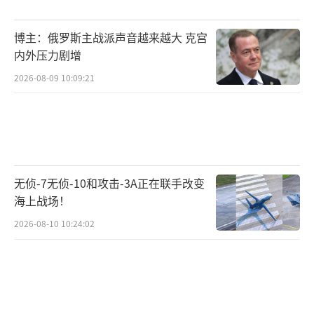
公开呼吁政治暴力。许多特朗普的支持者在右
翼在线论坛上赞扬赦免，一些人甚至威胁支持
博主：俄罗斯主战派声音越来越大 克宫
起诉的人。
内外压力剧增
2026-08-09 10:09:21
特朗普在2020年竞选连任失败后，宣称选
举存在大规模舞弊。2021年1月6日，他的支持
者闯入美国国会大厦，打断参众两院认证拜登
赢得总统选举的联席会议，造成5人死亡、上百
名警察受伤及数百万美元财物损失。
无侦-7无侦-10和攻击-3A正在联手改变
（责任编辑：
海上战场！
卢其龙 CM0882）
2026-08-10 10:24:02