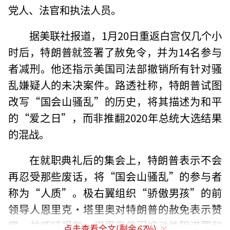
党人、法官和执法人员。
据美联社报道，1月20日重返白宫仅几个小
时后，特朗普就签署了赦免令，并为14名参与
者减刑。他还指示美国司法部撤销所有针对骚
乱嫌疑人的未决案件。路透社称，特朗普试图
改写“国会山骚乱”的历史，将其描述为和平
的“爱之日”，而非推翻2020年总统大选结果
的混战。
在就职典礼后的集会上，特朗普表示不会
再忍受那些废话，将“国会山骚乱”的参与者
称为“人质”。极右翼组织“骄傲男孩”的前
领导人恩里克·塔里奥对特朗普的赦免表示赞
赏，并呼吁报复。塔里奥曾因煽动性阴谋罪和
点击查看全文(剩余
67
%)