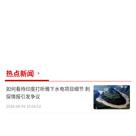
对于被定罪的被告和支持者来说，赦免是
对总统政敌不公正迫害的平反。但民主党人和
部分执法人员对此表示批评。前众议院议长佩
洛西认为这一行为是对司法体系的侮辱。两名
遭到暴徒殴打的警察表示，这表明对特朗普的
忠诚比法治更重要。
热点新闻
大多数美国民众也不支持赦免暴力罪犯。
民意调查显示，只有约2/10的美国成年人赞成
如何看待印度打听雅下水电项目细节 刺
赦免，而6/10的人反对。共和党内部对此也有
探情报引发争议
分歧，一些议员努力为特朗普的决定辩护。
2026-08-09 10:04:52
专家警告，这一赦免可能会使“骄傲男
孩”和其他白人至上主义团体更加大胆，甚至