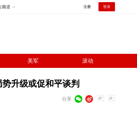
方频道
注册
登录
美军
滚动
局势升级或促和平谈判
微信
微博
分享