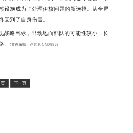
核设施成为了处理伊核问题的新选择。从全局
终受到了自身伤害。
现战略目标，出动地面部队的可能性较小，长
路。
(
责任编辑
：
卢其龙 CM0882
)
2
页
下一页