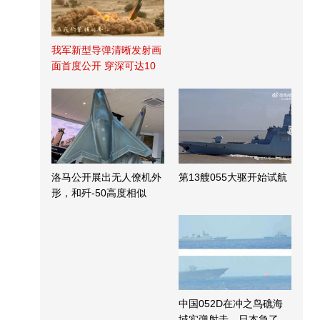
我军新型导弹清晰发射画
面首度公开 穿深可达10
米
洛马公开展出无人僚机外
第13艘055大驱开始试航
形，和歼-50高度相似
中国052D在冲之鸟礁海
域实弹射击，日本急了