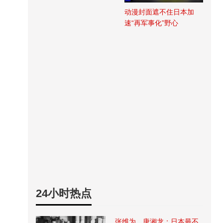
动漫封面遮不住日本加
速“再军事化”野心
24小时热点
张维为、唐湘龙：日本最不