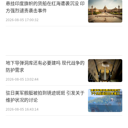
悬挂印度旗帜的货船在红海遭袭沉没 印
问题。尤其是俄罗斯在朝鲜的支持下，战力大
方强烈谴责袭击事件
增，乌克兰的处境越发艰难。面对这种压力，
2026-08-05 17:00:32
泽连斯基很聪明地改变了策略，开始寻求中国
的帮助。
在政治上，中国能够让身为“生死仇
人”的伊朗和沙特能够一笑泯恩仇，代表中国
地下导弹洞库还有必要建吗 现代战争的
在国际上有着强大影响力，既然伊朗和沙特都
防护需求
能和解，那么乌克兰和俄罗斯这对本就是斯拉
2026-08-05 13:02:44
夫兄弟的国家在中国的出手下达成和解也并非
不可能的事情。并且由于中俄间的特殊关系，
驻日美军舰艇被拍到锈迹斑斑 引发关于
维护状况的讨论
在某些情况下中国出面调停俄乌冲突说不定比
2026-08-05 16:43:14
美国还更加有用。在经济上，泽连斯基找上中
国合作也是一种很正常的表现，因为现在不仅