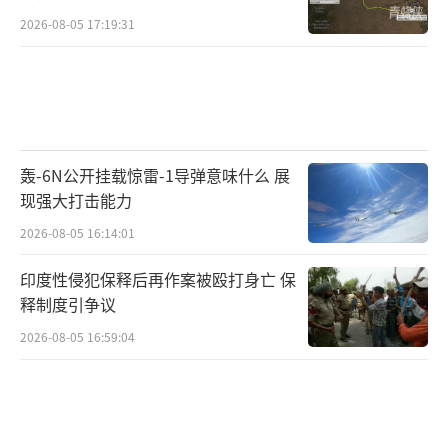
2026-08-05 17:19:31
其实更深的问题在于，乌克兰的海外动员
显然并非建立在兵员质量的考量之上，而更多
是数量上的需求。士兵的数量固然重要，但如
果缺乏基本的军事技能和心理准备，他们只是
另一种形式的“炮灰”。回想第155机械化旅的
轰-6N公开挂载惊雷-1导弹意味什么 展
现强大打击能力
失败案例，这支乌克兰寄予厚望的“法械
2026-08-05 16:14:01
旅”曾是西方援助的标杆，然而却因为新兵比
例过高、训练时间不足、装备操作复杂等原因
印度性侵犯保释后再作案被殴打身亡 保
在战场上一触即溃。
释制度引争议
2026-08-05 16:59:04
俄乌冲突打到了现在，乌军最初的这9个北
约旅已经成为了空架子，甚至早已经在战场上
销声匿迹。以乌军第37海军陆战旅为例，这支