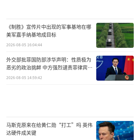
是乌克兰，全世界都想要和中国进行合作。
但若是泽连斯基始终不听劝告，执意要成
为俄乌和平的绊脚石，三番五次出尔反尔，戏
《制胜》宣传片中出现的军事基地在哪
美军嘉手纳基地成目标
弄俄罗斯，让俄罗斯彻底对其失去信任的话，
2026-08-05 16:04:44
俄军也不是不可以采取斩首行动。总而言之，
俄军新年伊始采取的这个重大军事行动，确实
外交部批菲国防部涉华声明：性质极为
是有着非常重大的意义，意识到俄军这回是动
恶劣的政治挑衅 中方强烈谴责菲律宾行
为
了真火，确实有了“杀机”之后，估计泽连斯
2026-08-05 14:59:42
基这回，就连睡觉都很难睡安稳了。还是那句
话，早知今日何必当初呢。
据塔斯社报道，美国白宫在一份声明中表
示，乌克兰总统泽连斯基当地时间10日在电话
马斯克原来在给黄仁勋“打工”吗 英伟
会谈中向美国总统拜登介绍乌克兰在俄乌冲突
达硬件成关键