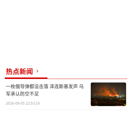
役。
据了解，就在前不久，乌军155旅出现逃兵
事件，在去年累计出现1700人擅离职守，在近
日又出现在法国受训的50人离队，按照上面的
逻辑，我们可以预见到，乌克兰政府已经很难
得到援助，他的军队已经开始出现溃退的现
象，因为以前他们可以是为了钱被迫上战场，
热点新闻
现在他们发现，无论怎么打都打不过俄军，弄
一枚俄导弹都没击落 泽连斯基发声 乌
了多少次反攻都无济于事，反而被俄军精准狙
军承认防空不足
击，虽说双方互有伤亡，但总体上看，俄军像
2026-08-05 22:53:19
是打不完的。
除了日益凸显的兵员短缺问题，外部助力
的减少也让乌军难以为继。当前，美国和欧盟