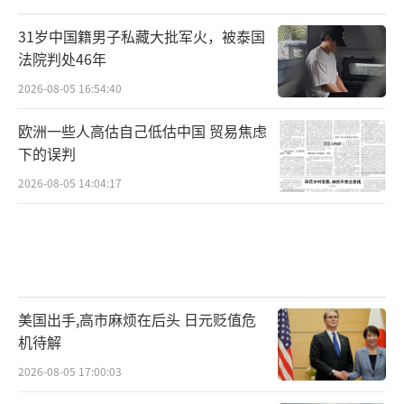
乌克兰部队光是在反攻行动中，基层士兵就经
历了三轮大换血，军官也出现了大量伤亡。该
31岁中国籍男子私藏大批军火，被泰国
旅一名营长奥列克桑德指出，他们原本的计划
法院判处46年
是在2023年秋天到达克里米亚，但随着老兵的
2026-08-05 16:54:40
大量伤亡，这支部队面临着一个十分严重的问
欧洲一些人高估自己低估中国 贸易焦虑
题，那就是新来的士兵士气迅速下降，并出现
下的误判
了精神崩溃。
2026-08-05 14:04:17
面对朝鲜的参战，泽连斯基感到了越来越
大的压力，这时候，他的外交方向发生了微妙
的转变——开始向中国寻求帮助。过去，泽连斯
基和中国的关系并不好，尤其是在冲突初期，
美国出手,高市麻烦在后头 日元贬值危
他曾公开批评中国没有站队，甚至还觉得中国
机待解
的和平提议不够积极。西方国家的援助虽然没
2026-08-05 17:00:03
有停止，但也没有办法完全解决乌克兰当前的