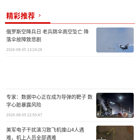
来也是对乌军失去了信心。事实上，乌军内部
的逃兵现象已经相当严峻，此前就有乌议员透
精彩推荐
露，自俄乌冲突爆发以来，已经有超过10万名
俄罗斯空降兵日 老兵跳伞高空坠亡 降
乌克兰士兵擅离职守，或者直接当了逃兵。
落伞故障致悲剧
一开始法国和乌克兰的计划执行者想办法
2026-08-05 13:24:28
掩盖了这件事情，毕竟实在是太难看了，所以
他们在法国对逃兵进行抓捕。只不过抓到现在
还有500个逃兵没有被抓回来。最近一段乌克兰
准备让这支部队回国参加战斗，一点人头才发
专家：数据中心正在成为导弹的靶子 数
现，还少了五百多人。直到这时他们才意识到
字心脏暴露风险
这里出了一支逃兵部队。这支部队的遭遇并非
2026-08-05 22:55:47
个例，在战场上还有更多，更离谱，更大规模
的军队溃逃事件，光是已经被确认的成建制逃
美军电子干扰演习致飞机撞山4人遇
难，机上人员全部遇难
亡的就已经有32000人了。