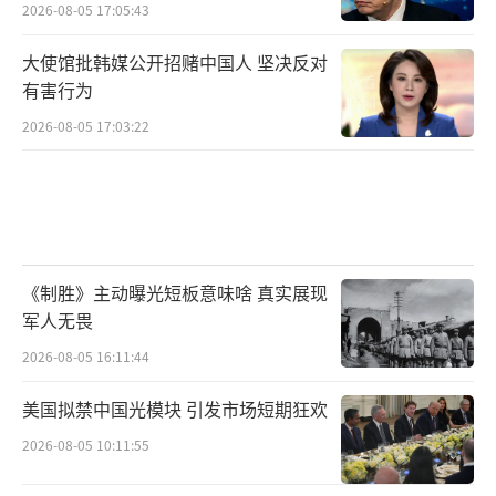
中的战略规划。白宫声明称，拜登当地时间10
2026-08-05 17:05:43
日与泽连斯基通话，向后者介绍了美国为大力
大使馆批韩媒公开招赌中国人 坚决反对
支持乌克兰所作出的努力。声明提到，“在过
有害行为
去的几个月里，美国向乌军提供了数十万发炮
2026-08-05 17:03:22
弹、数千枚火箭弹、数百辆装甲车和其他关键
装备。”声明还提到，此外，美国还宣布了一
项针对俄罗斯能源领域的制裁方案。
（责任编辑：
张蕾 TT0001）
《制胜》主动曝光短板意味啥 真实展现
军人无畏
2026-08-05 16:11:44
美国拟禁中国光模块 引发市场短期狂欢
2026-08-05 10:11:55