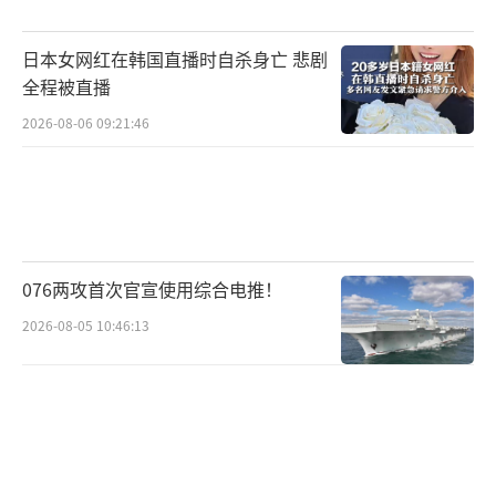
多国都进入到了援乌疲劳期，不容乐观的经济
日本女网红在韩国直播时自杀身亡 悲剧
形势加上日益严峻的地区安全环境，让这些国
全程被直播
家更倾向于通过和谈的方式，来结束这场持续
2026-08-06 09:21:46
近三年的冲突。再加上特朗普上台后，美国新
一届政府极有可能退出援乌阵营，美欧关系又
面临诸多不确定因素。在这种情况下，继续援
乌只会对欧洲国家自身的发展造成负面影响。
076两攻首次官宣使用综合电推！
面对后方兵源的问题，乌军方面也知道藏
2026-08-05 10:46:13
不住了，乌克兰陆军司令德拉帕特选择出面承
认逃兵现象，而这时候，法国方面却表示，自
己这边并不会给逃兵定罪。这番话一出，可想
而知未来在法国受训的乌军，出现逃兵的现象
恐怕会越来越多，而法方摆出这种态度，看起