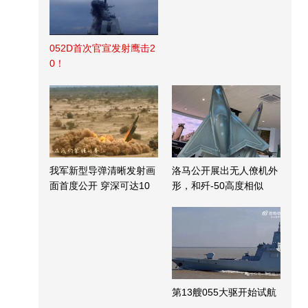
052D首次官宣发射鹰击2
0！
我军新型导弹清晰发射画
洛马公开展出无人僚机外
面首度公开 穿深可达10
形，和歼-50高度相似
米
第13艘055大驱开始试航