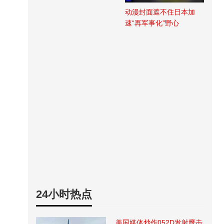
动漫封面遮不住日本加
速“再军事化”野心
24小时热点
美国媒体炒作052D发射鹰击