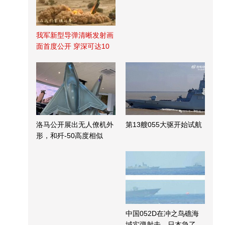
我军新型导弹清晰发射画
面首度公开 穿深可达10
米
洛马公开展出无人僚机外
第13艘055大驱开始试航
形，和歼-50高度相似
中国052D在冲之鸟礁海
域实弹射击，日本急了