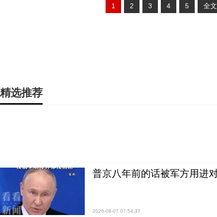
1
2
3
4
5
全文
精选推荐
普京八年前的话被军方用进
2026-08-07 07:54:37