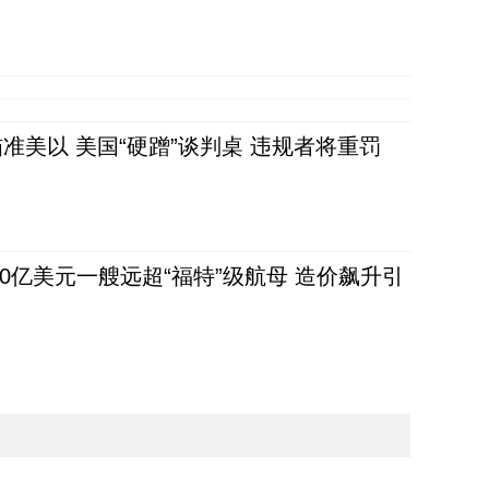
准美以 美国“硬蹭”谈判桌 违规者将重罚
80亿美元一艘远超“福特”级航母 造价飙升引