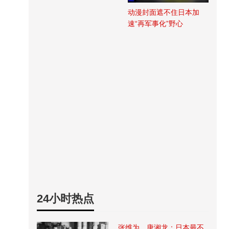
动漫封面遮不住日本加
速“再军事化”野心
24小时热点
张维为、唐湘龙：日本最不