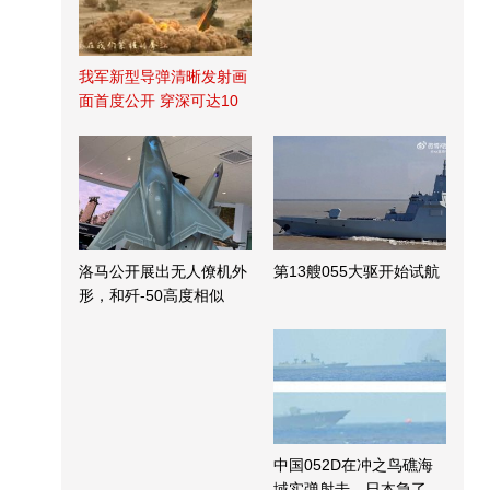
我军新型导弹清晰发射画
面首度公开 穿深可达10
米
洛马公开展出无人僚机外
第13艘055大驱开始试航
形，和歼-50高度相似
中国052D在冲之鸟礁海
域实弹射击，日本急了