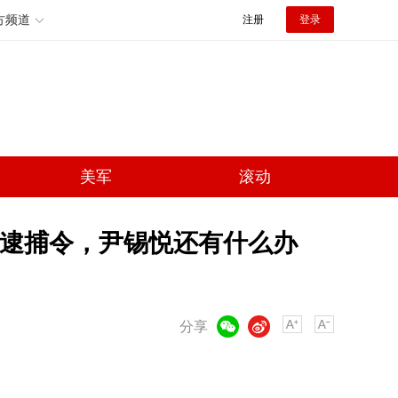
方频道
注册
登录
美军
滚动
逮捕令，尹锡悦还有什么办
微信
微博
分享