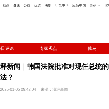
插画
健康
公益
优选
法制
守艺中华
应急中国
更多
地
每日评论
专家观点
俄乌
释新闻｜韩国法院批准对现任总统的
法？
2025-01-05 09:42:04
来源：
澎湃新闻