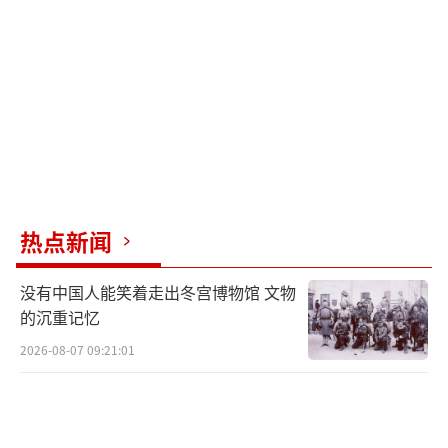
卢布，两者预计将共同占据2025年联邦预算总
支出的41%。
“国家安全和执法”可笼统理解为执法机
构的工作支出。此外，据俄新社此前介绍，国
安领域的支出还包括相关住房和交通基础设施
的建设、军人的福利保障、对国防工业企业的
补贴、医疗卫生支出和军事技术合作费用等。
热点新闻
当地时间2024年11月23日，俄罗斯克拉斯
没有中国人能笑着走出冬宫博物馆 文物
诺阿尔梅斯克前线，俄军维修营的士兵在工作
的沉重记忆
坊中工作
2026-08-07 09:21:01
视觉中国
预算法案预计，2026年和2027年的联邦预