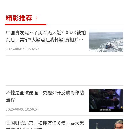
石油和天然气收入方面，2025年预计将有29.35
97万亿卢布，2026年为31.2766万亿卢布，202
精彩推荐
7年为33.3881万亿卢布。
中国真发现不了美军无人艇？052D被拍
对于最新预算案，俄罗斯财政部长安东·
到后，美军3大疑点让我怀疑 真相并非
如此
西卢安诺夫表示，未来三年俄计划奉行“审
2026-08-07 11:46:52
慎、平衡”的预算政策。
俄国家杜马（议会下院）主席沃洛金在上
月法案三读通过时说，自2018年以来，俄联邦
预算支出增长了2.5倍，但同时“收入也在增
不愧是全球最强！央视公开反航母作战
长……非常重要的是，（到2025年）非石油和
流程
天然气收入在总收入中所占份额将增长到72.
2026-08-06 10:50:54
9%”。他称，这代表俄政治体系和经济模式经
美国财长逼宫，扣押万亿美债，最大黑
受住了两万多项制裁，有效地发挥了作用。
（责