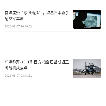
算支出将升至44.022万亿和45.915万亿卢布，
但同期的国防类目开支相较2025年将略有减
官媒盛赞“东风浩荡”，点名日本嘉手
纳空军基地
少，至12.8万亿卢布和13.1万亿卢布，占俄GD
P比重预计将分别降至5.6%和5.3%。
2026-08-07 10:40:02
在联邦预算收入方面，文件预计，2026年
和2027年的收入将分别增长到41.841万亿和43.
154万亿卢布。2025年，俄联邦预算赤字将占G
DP的0.5%，2026年将占GDP的0.9%，2027年
印媒称歼-10CE引西方兴趣 巴基斯坦王
牌战机成焦点
将占GDP的1.1%。预算赤字的主要资金来源将
2026-08-07 08:43:51
是国内政府借款。
根据预算法案，俄2025年石油和天然气收
入预计将达到10.9364万亿卢布，2026年为10.5
643万亿卢布，2027年为9.7661万亿卢布。非