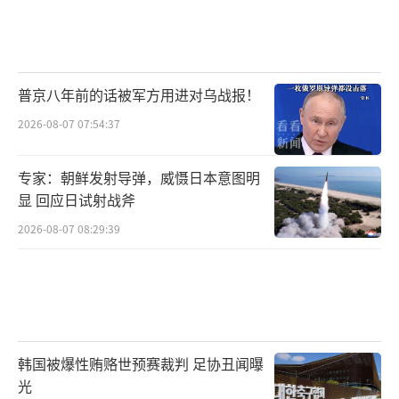
普京八年前的话被军方用进对乌战报！
2026-08-07 07:54:37
专家：朝鲜发射导弹，威慑日本意图明
显 回应日试射战斧
2026-08-07 08:29:39
韩国被爆性贿赂世预赛裁判 足协丑闻曝
光