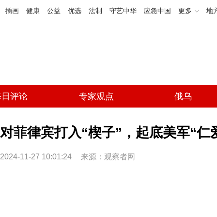
插画
健康
公益
优选
法制
守艺中华
应急中国
更多
地
每日评论
专家观点
俄乌
对菲律宾打入“楔子”，起底美军“仁爱
2024-11-27 10:01:24
来源：
观察者网