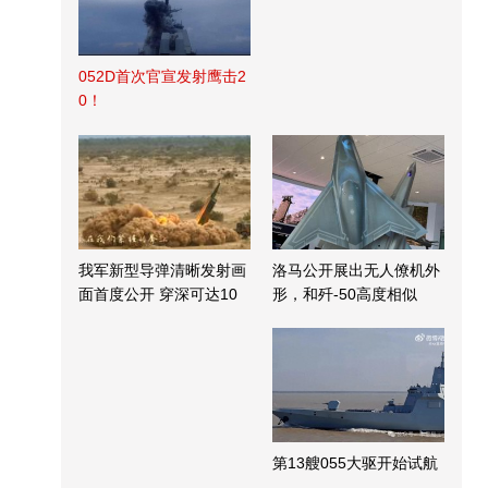
052D首次官宣发射鹰击2
0！
我军新型导弹清晰发射画
洛马公开展出无人僚机外
面首度公开 穿深可达10
形，和歼-50高度相似
米
第13艘055大驱开始试航