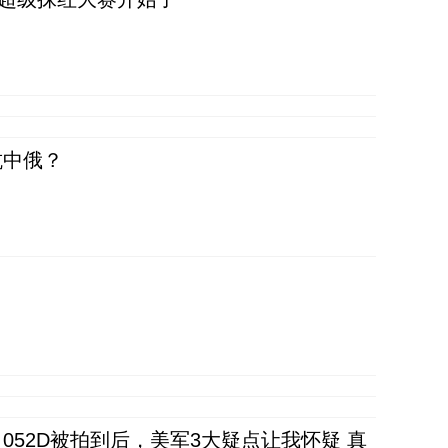
抗中俄？
52D被拍到后，美军3大疑点让我怀疑 真