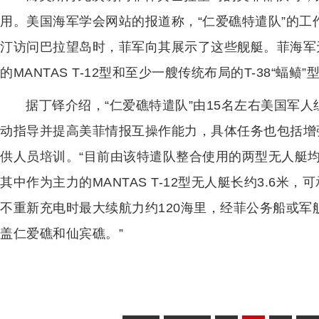
用。美国海军学会网站的报道称，“仁爱礁特遣队”的
汀访问巴拉望岛时，菲军向其展示了这些舰艇。菲海军
的MANTAS T-12型和至少一艘传统布局的T-38“蝠鲼
据丁铎介绍，“仁爱礁特遣队”由15名左右美国军
动指导并提高美菲情报互操作能力，具体任务也包括增
供人员培训。“目前由该特遣队整合使用的两型无人艇
其中作为主力的MANTAS T-12型无人艇长约3.6米
不重新充电时最大续航力约120海里，经菲公务船或
盖仁爱礁和仙宾礁。”