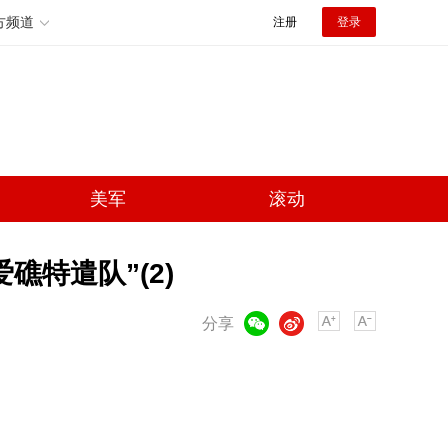
方频道
注册
登录
美军
滚动
礁特遣队”(2)
微信
微博
分享