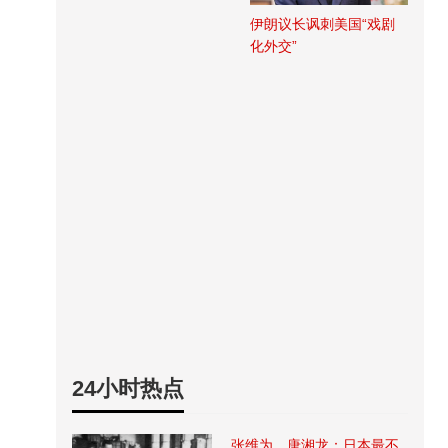
伊朗议长讽刺美国“戏剧
化外交”
24小时热点
张维为、唐湘龙：日本最不