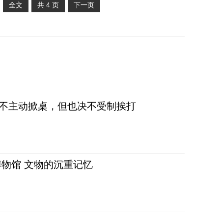
全文
共
4
页
下一页
，不主动掀桌，但也决不受制挨打
物馆 文物的沉重记忆